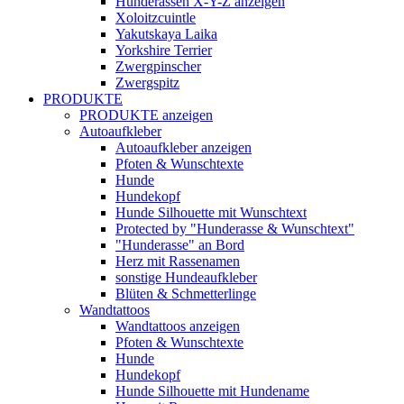
Hunderassen X-Y-Z anzeigen
Xoloitzcuintle
Yakutskaya Laika
Yorkshire Terrier
Zwergpinscher
Zwergspitz
PRODUKTE
PRODUKTE anzeigen
Autoaufkleber
Autoaufkleber anzeigen
Pfoten & Wunschtexte
Hunde
Hundekopf
Hunde Silhouette mit Wunschtext
Protected by "Hunderasse & Wunschtext"
"Hunderasse" an Bord
Herz mit Rassenamen
sonstige Hundeaufkleber
Blüten & Schmetterlinge
Wandtattoos
Wandtattoos anzeigen
Pfoten & Wunschtexte
Hunde
Hundekopf
Hunde Silhouette mit Hundename