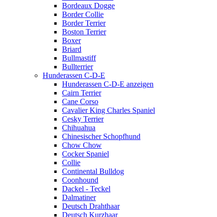
Bordeaux Dogge
Border Collie
Border Terrier
Boston Terrier
Boxer
Briard
Bullmastiff
Bullterrier
Hunderassen C-D-E
Hunderassen C-D-E anzeigen
Cairn Terrier
Cane Corso
Cavalier King Charles Spaniel
Cesky Terrier
Chihuahua
Chinesischer Schopfhund
Chow Chow
Cocker Spaniel
Collie
Continental Bulldog
Coonhound
Dackel - Teckel
Dalmatiner
Deutsch Drahthaar
Deutsch Kurzhaar