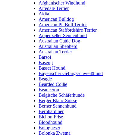
Afghanischer Windhund
Airedale Terrier
Akita
American Bulldog
American Pit Bull Terrier
American Staffordshire Terrier
Appenzeller Sennenhund
Australian Cattle Dog
Australian Shepherd
Australian Terrier
Barsoi
Basenji
Basset Hound
Bayerischer Gebirgsschweißhund
Beagle
Bearded Collie
Beauceron
Belgische Schäferhunde
Berger Blanc Suisse
Berner Sennenhund
Bernhardiner
Bichon Frisé
Bloodhound
Bologneser
Bolonka Zwetna