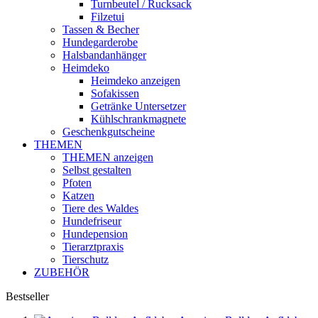
Turnbeutel / Rucksack
Filzetui
Tassen & Becher
Hundegarderobe
Halsbandanhänger
Heimdeko
Heimdeko anzeigen
Sofakissen
Getränke Untersetzer
Kühlschrankmagnete
Geschenkgutscheine
THEMEN
THEMEN anzeigen
Selbst gestalten
Pfoten
Katzen
Tiere des Waldes
Hundefriseur
Hundepension
Tierarztpraxis
Tierschutz
ZUBEHÖR
Bestseller