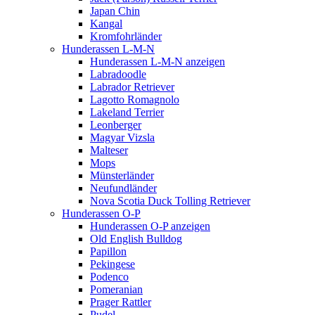
Japan Chin
Kangal
Kromfohrländer
Hunderassen L-M-N
Hunderassen L-M-N anzeigen
Labradoodle
Labrador Retriever
Lagotto Romagnolo
Lakeland Terrier
Leonberger
Magyar Vizsla
Malteser
Mops
Münsterländer
Neufundländer
Nova Scotia Duck Tolling Retriever
Hunderassen O-P
Hunderassen O-P anzeigen
Old English Bulldog
Papillon
Pekingese
Podenco
Pomeranian
Prager Rattler
Pudel