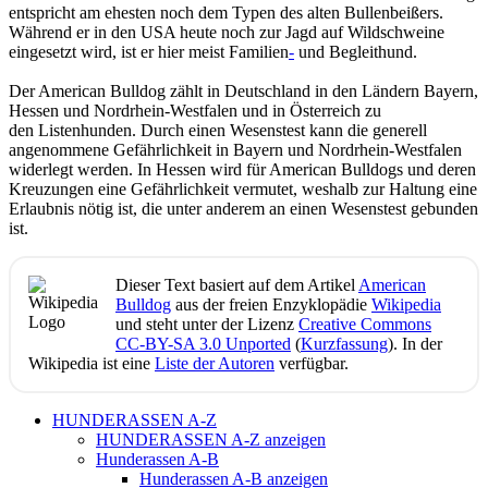
entspricht am ehesten noch dem Typen des alten Bullenbeißers.
Während er in den USA heute noch zur Jagd auf Wildschweine
eingesetzt wird, ist er hier meist Familien
-
und Begleithund.
Der American Bulldog zählt in Deutschland in den Ländern Bayern,
Hessen und Nordrhein-Westfalen und in Österreich zu
den Listenhunden. Durch einen Wesenstest kann die generell
angenommene Gefährlichkeit in Bayern und Nordrhein-Westfalen
widerlegt werden. In Hessen wird für American Bulldogs und deren
Kreuzungen eine Gefährlichkeit vermutet, weshalb zur Haltung eine
Erlaubnis nötig ist, die unter anderem an einen Wesenstest gebunden
ist.
Dieser Text basiert auf dem Artikel
American
Bulldog
aus der freien Enzyklopädie
Wikipedia
und steht unter der Lizenz
Creative Commons
CC-BY-SA 3.0 Unported
(
Kurzfassung
). In der
Wikipedia ist eine
Liste der Autoren
verfügbar.
HUNDERASSEN A-Z
HUNDERASSEN A-Z anzeigen
Hunderassen A-B
Hunderassen A-B anzeigen