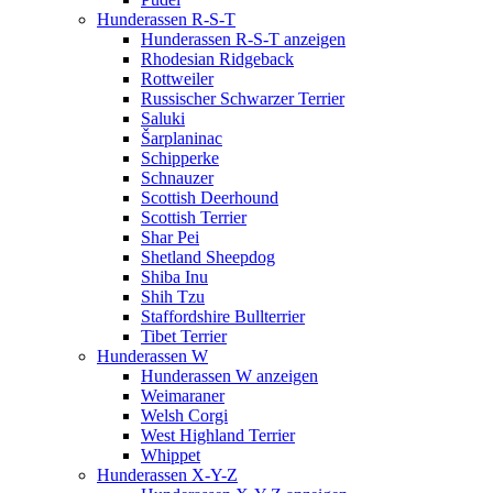
Hunderassen R-S-T
Hunderassen R-S-T anzeigen
Rhodesian Ridgeback
Rottweiler
Russischer Schwarzer Terrier
Saluki
Šarplaninac
Schipperke
Schnauzer
Scottish Deerhound
Scottish Terrier
Shar Pei
Shetland Sheepdog
Shiba Inu
Shih Tzu
Staffordshire Bullterrier
Tibet Terrier
Hunderassen W
Hunderassen W anzeigen
Weimaraner
Welsh Corgi
West Highland Terrier
Whippet
Hunderassen X-Y-Z