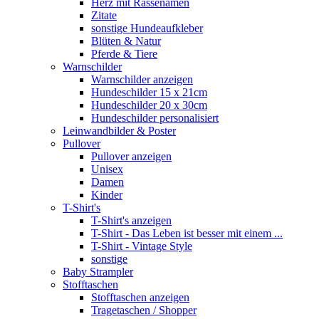
Herz mit Rassenamen
Zitate
sonstige Hundeaufkleber
Blüten & Natur
Pferde & Tiere
Warnschilder
Warnschilder anzeigen
Hundeschilder 15 x 21cm
Hundeschilder 20 x 30cm
Hundeschilder personalisiert
Leinwandbilder & Poster
Pullover
Pullover anzeigen
Unisex
Damen
Kinder
T-Shirt's
T-Shirt's anzeigen
T-Shirt - Das Leben ist besser mit einem ...
T-Shirt - Vintage Style
sonstige
Baby Strampler
Stofftaschen
Stofftaschen anzeigen
Tragetaschen / Shopper