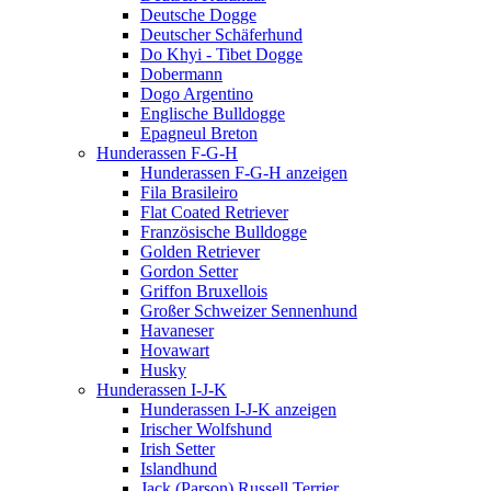
Deutsche Dogge
Deutscher Schäferhund
Do Khyi - Tibet Dogge
Dobermann
Dogo Argentino
Englische Bulldogge
Epagneul Breton
Hunderassen F-G-H
Hunderassen F-G-H anzeigen
Fila Brasileiro
Flat Coated Retriever
Französische Bulldogge
Golden Retriever
Gordon Setter
Griffon Bruxellois
Großer Schweizer Sennenhund
Havaneser
Hovawart
Husky
Hunderassen I-J-K
Hunderassen I-J-K anzeigen
Irischer Wolfshund
Irish Setter
Islandhund
Jack (Parson) Russell Terrier