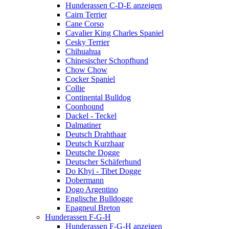
Hunderassen C-D-E anzeigen
Cairn Terrier
Cane Corso
Cavalier King Charles Spaniel
Cesky Terrier
Chihuahua
Chinesischer Schopfhund
Chow Chow
Cocker Spaniel
Collie
Continental Bulldog
Coonhound
Dackel - Teckel
Dalmatiner
Deutsch Drahthaar
Deutsch Kurzhaar
Deutsche Dogge
Deutscher Schäferhund
Do Khyi - Tibet Dogge
Dobermann
Dogo Argentino
Englische Bulldogge
Epagneul Breton
Hunderassen F-G-H
Hunderassen F-G-H anzeigen