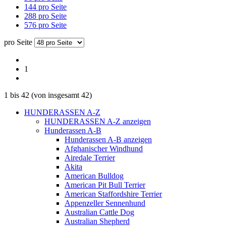
144 pro Seite
288 pro Seite
576 pro Seite
pro Seite
1
1
bis
42
(von insgesamt
42
)
HUNDERASSEN A-Z
HUNDERASSEN A-Z anzeigen
Hunderassen A-B
Hunderassen A-B anzeigen
Afghanischer Windhund
Airedale Terrier
Akita
American Bulldog
American Pit Bull Terrier
American Staffordshire Terrier
Appenzeller Sennenhund
Australian Cattle Dog
Australian Shepherd