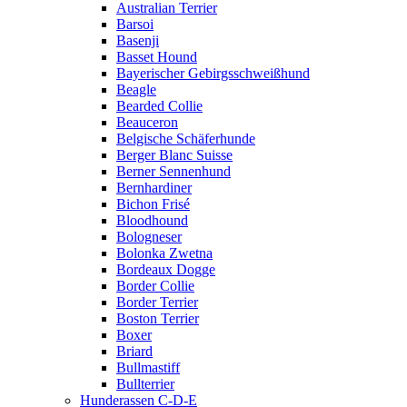
Australian Terrier
Barsoi
Basenji
Basset Hound
Bayerischer Gebirgsschweißhund
Beagle
Bearded Collie
Beauceron
Belgische Schäferhunde
Berger Blanc Suisse
Berner Sennenhund
Bernhardiner
Bichon Frisé
Bloodhound
Bologneser
Bolonka Zwetna
Bordeaux Dogge
Border Collie
Border Terrier
Boston Terrier
Boxer
Briard
Bullmastiff
Bullterrier
Hunderassen C-D-E