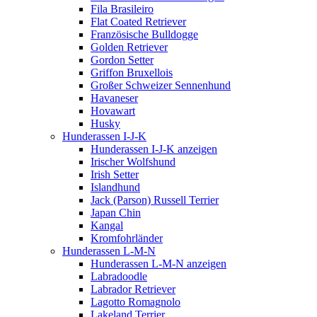
Fila Brasileiro
Flat Coated Retriever
Französische Bulldogge
Golden Retriever
Gordon Setter
Griffon Bruxellois
Großer Schweizer Sennenhund
Havaneser
Hovawart
Husky
Hunderassen I-J-K
Hunderassen I-J-K anzeigen
Irischer Wolfshund
Irish Setter
Islandhund
Jack (Parson) Russell Terrier
Japan Chin
Kangal
Kromfohrländer
Hunderassen L-M-N
Hunderassen L-M-N anzeigen
Labradoodle
Labrador Retriever
Lagotto Romagnolo
Lakeland Terrier