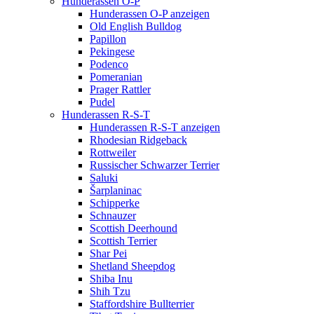
Hunderassen O-P
Hunderassen O-P anzeigen
Old English Bulldog
Papillon
Pekingese
Podenco
Pomeranian
Prager Rattler
Pudel
Hunderassen R-S-T
Hunderassen R-S-T anzeigen
Rhodesian Ridgeback
Rottweiler
Russischer Schwarzer Terrier
Saluki
Šarplaninac
Schipperke
Schnauzer
Scottish Deerhound
Scottish Terrier
Shar Pei
Shetland Sheepdog
Shiba Inu
Shih Tzu
Staffordshire Bullterrier