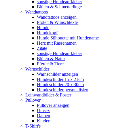
sonstige Hundeaufkleber
Blüten & Schmetterlinge
Wandtattoos
Wandtattoos anzeigen
Pfoten & Wunschtexte
Hunde
Hundekopf
Hunde Silhouette mit Hundename
Herz mit Rassenamen
Zitate
sonstige Hundeaufkleber
Blüten & Natur
Pferde & Tiere
Warnschilder
Warnschilder anzeigen
Hundeschilder 15 x 21cm
Hundeschilder 20 x 30cm
Hundeschilder personalisiert
Leinwandbilder & Poster
Pullover
Pullover anzeigen
Unisex
Damen
Kinder
T-Shirt's