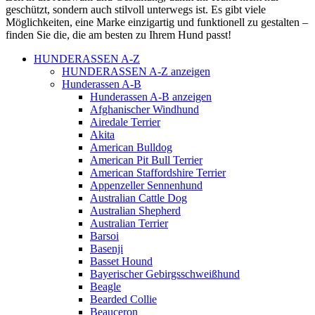
geschützt, sondern auch stilvoll unterwegs ist. Es gibt viele
Möglichkeiten, eine Marke einzigartig und funktionell zu gestalten –
finden Sie die, die am besten zu Ihrem Hund passt!
HUNDERASSEN A-Z
HUNDERASSEN A-Z anzeigen
Hunderassen A-B
Hunderassen A-B anzeigen
Afghanischer Windhund
Airedale Terrier
Akita
American Bulldog
American Pit Bull Terrier
American Staffordshire Terrier
Appenzeller Sennenhund
Australian Cattle Dog
Australian Shepherd
Australian Terrier
Barsoi
Basenji
Basset Hound
Bayerischer Gebirgsschweißhund
Beagle
Bearded Collie
Beauceron