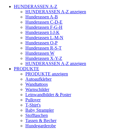
HUNDERASSEN A-Z
HUNDERASSEN A-Z anzeigen
Hunderassen A-B
Hunderassen C-D-E
Hunderassen F-G-H
Hunderassen I-J-K
Hunderassen L-M-N
Hunderassen O-P
Hunderassen R-S-T
Hunderassen W
Hunderassen X-Y-Z
HUNDERASSEN A-Z anzeigen
PRODUKTE
PRODUKTE anzeigen
Autoaufkleber
Wandtattoos
Warnschilder
Leinwandbilder & Poster
Pullover
T-Shirt's
Baby Strampler
Stofftaschen
Tassen & Becher
Hundegarderobe