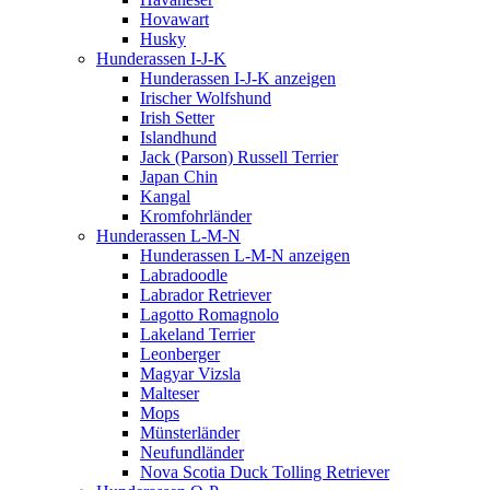
Hovawart
Husky
Hunderassen I-J-K
Hunderassen I-J-K anzeigen
Irischer Wolfshund
Irish Setter
Islandhund
Jack (Parson) Russell Terrier
Japan Chin
Kangal
Kromfohrländer
Hunderassen L-M-N
Hunderassen L-M-N anzeigen
Labradoodle
Labrador Retriever
Lagotto Romagnolo
Lakeland Terrier
Leonberger
Magyar Vizsla
Malteser
Mops
Münsterländer
Neufundländer
Nova Scotia Duck Tolling Retriever