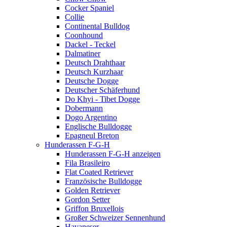
Cocker Spaniel
Collie
Continental Bulldog
Coonhound
Dackel - Teckel
Dalmatiner
Deutsch Drahthaar
Deutsch Kurzhaar
Deutsche Dogge
Deutscher Schäferhund
Do Khyi - Tibet Dogge
Dobermann
Dogo Argentino
Englische Bulldogge
Epagneul Breton
Hunderassen F-G-H
Hunderassen F-G-H anzeigen
Fila Brasileiro
Flat Coated Retriever
Französische Bulldogge
Golden Retriever
Gordon Setter
Griffon Bruxellois
Großer Schweizer Sennenhund
Havaneser