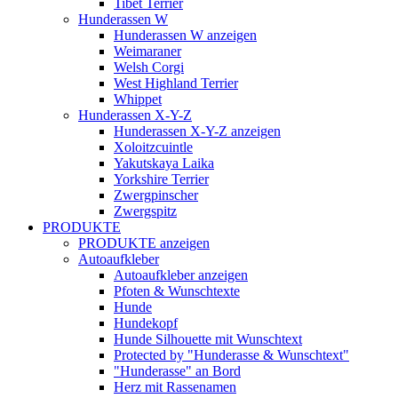
Tibet Terrier
Hunderassen W
Hunderassen W anzeigen
Weimaraner
Welsh Corgi
West Highland Terrier
Whippet
Hunderassen X-Y-Z
Hunderassen X-Y-Z anzeigen
Xoloitzcuintle
Yakutskaya Laika
Yorkshire Terrier
Zwergpinscher
Zwergspitz
PRODUKTE
PRODUKTE anzeigen
Autoaufkleber
Autoaufkleber anzeigen
Pfoten & Wunschtexte
Hunde
Hundekopf
Hunde Silhouette mit Wunschtext
Protected by "Hunderasse & Wunschtext"
"Hunderasse" an Bord
Herz mit Rassenamen