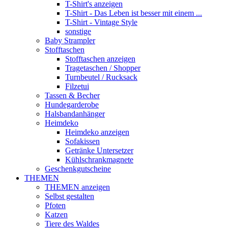
T-Shirt's anzeigen
T-Shirt - Das Leben ist besser mit einem ...
T-Shirt - Vintage Style
sonstige
Baby Strampler
Stofftaschen
Stofftaschen anzeigen
Tragetaschen / Shopper
Turnbeutel / Rucksack
Filzetui
Tassen & Becher
Hundegarderobe
Halsbandanhänger
Heimdeko
Heimdeko anzeigen
Sofakissen
Getränke Untersetzer
Kühlschrankmagnete
Geschenkgutscheine
THEMEN
THEMEN anzeigen
Selbst gestalten
Pfoten
Katzen
Tiere des Waldes