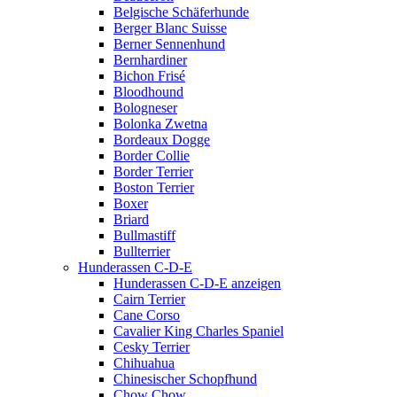
Belgische Schäferhunde
Berger Blanc Suisse
Berner Sennenhund
Bernhardiner
Bichon Frisé
Bloodhound
Bologneser
Bolonka Zwetna
Bordeaux Dogge
Border Collie
Border Terrier
Boston Terrier
Boxer
Briard
Bullmastiff
Bullterrier
Hunderassen C-D-E
Hunderassen C-D-E anzeigen
Cairn Terrier
Cane Corso
Cavalier King Charles Spaniel
Cesky Terrier
Chihuahua
Chinesischer Schopfhund
Chow Chow