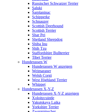
Russischer Schwarzer Terrier
Saluki
Šarplaninac
Schipperke
Schnauzer
Scottish Deerhound
Scottish Terrier
Shar Pei
Shetland Sheepdog
Shiba Inu
Shih Tzu
Staffordshire Bullterrier
Tibet Terrier
Hunderassen W
Hunderassen W anzeigen
Weimaraner
Welsh Corgi
West Highland Terrier
Whippet
Hunderassen X-Y-Z
Hunderassen X-Y-Z anzeigen
Xoloitzcuintle
Yakutskaya Laika
Yorkshire Terrier
Zwergpinscher