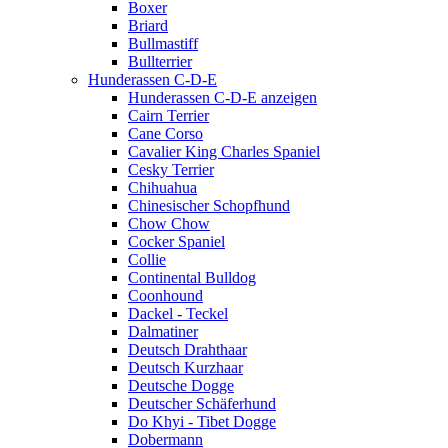
Boxer
Briard
Bullmastiff
Bullterrier
Hunderassen C-D-E
Hunderassen C-D-E anzeigen
Cairn Terrier
Cane Corso
Cavalier King Charles Spaniel
Cesky Terrier
Chihuahua
Chinesischer Schopfhund
Chow Chow
Cocker Spaniel
Collie
Continental Bulldog
Coonhound
Dackel - Teckel
Dalmatiner
Deutsch Drahthaar
Deutsch Kurzhaar
Deutsche Dogge
Deutscher Schäferhund
Do Khyi - Tibet Dogge
Dobermann