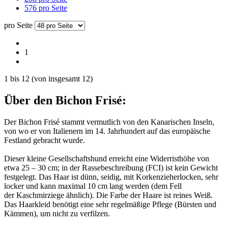
576 pro Seite
pro Seite
1
1
bis
12
(von insgesamt
12
)
Über den Bichon Frisé:
Der Bichon Frisé stammt vermutlich von den Kanarischen Inseln,
von wo er von Italienern im 14. Jahrhundert auf das europäische
Festland gebracht wurde.
Dieser kleine Gesellschaftshund erreicht eine Widerristhöhe von
etwa 25 – 30 cm; in der Rassebeschreibung (FCI) ist kein Gewicht
festgelegt. Das Haar ist dünn, seidig, mit Korkenzieherlocken, sehr
locker und kann maximal 10 cm lang werden (dem Fell
der Kaschmirziege ähnlich). Die Farbe der Haare ist reines Weiß.
Das Haarkleid benötigt eine sehr regelmäßige Pflege (Bürsten und
Kämmen), um nicht zu verfilzen.