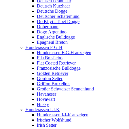
Deutsch Drahthaar
Deutsch Kurzhaar
Deutsche Dogge
Deutscher Schäferhund
Do Khyi - Tibet Dogge
Dobermann
Dogo Argentino
Englische Bulldogge
Epagneul Breton
Hunderassen F-G-H
Hunderassen F-G-H anzeigen
Fila Brasileiro
Flat Coated Retriever
Französische Bulldogge
Golden Retriever
Gordon Setter
Griffon Bruxellois
Großer Schweizer Sennenhund
Havaneser
Hovawart
Husky
Hunderassen I-J-K
Hunderassen I-J-K anzeigen
Irischer Wolfshund
Irish Setter