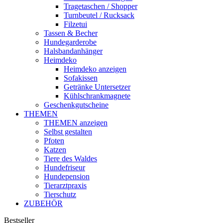
Tragetaschen / Shopper
Turnbeutel / Rucksack
Filzetui
Tassen & Becher
Hundegarderobe
Halsbandanhänger
Heimdeko
Heimdeko anzeigen
Sofakissen
Getränke Untersetzer
Kühlschrankmagnete
Geschenkgutscheine
THEMEN
THEMEN anzeigen
Selbst gestalten
Pfoten
Katzen
Tiere des Waldes
Hundefriseur
Hundepension
Tierarztpraxis
Tierschutz
ZUBEHÖR
Bestseller