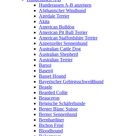
Hunderassen A-B anzeigen
Afghanischer Windhund
Airedale Terrier
Akita
American Bulldog
American Pit Bull Terrier
American Staffordshire Terrier
Appenzeller Sennenhund
Australian Cattle Dog
Australian Shepherd
Australian Terrier
Barsoi
Basenji
Basset Hound
Bayerischer Gebirgsschweißhund
Beagle
Bearded Collie
Beauceron
Belgische Schäferhunde
Berger Blanc Suisse
Berner Sennenhund
Bernhardiner
Bichon Frisé
Bloodhound