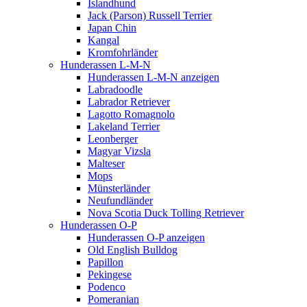
Islandhund
Jack (Parson) Russell Terrier
Japan Chin
Kangal
Kromfohrländer
Hunderassen L-M-N
Hunderassen L-M-N anzeigen
Labradoodle
Labrador Retriever
Lagotto Romagnolo
Lakeland Terrier
Leonberger
Magyar Vizsla
Malteser
Mops
Münsterländer
Neufundländer
Nova Scotia Duck Tolling Retriever
Hunderassen O-P
Hunderassen O-P anzeigen
Old English Bulldog
Papillon
Pekingese
Podenco
Pomeranian