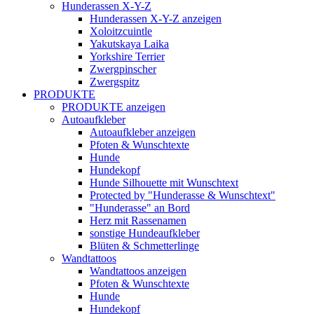
Hunderassen X-Y-Z
Hunderassen X-Y-Z anzeigen
Xoloitzcuintle
Yakutskaya Laika
Yorkshire Terrier
Zwergpinscher
Zwergspitz
PRODUKTE
PRODUKTE anzeigen
Autoaufkleber
Autoaufkleber anzeigen
Pfoten & Wunschtexte
Hunde
Hundekopf
Hunde Silhouette mit Wunschtext
Protected by "Hunderasse & Wunschtext"
"Hunderasse" an Bord
Herz mit Rassenamen
sonstige Hundeaufkleber
Blüten & Schmetterlinge
Wandtattoos
Wandtattoos anzeigen
Pfoten & Wunschtexte
Hunde
Hundekopf