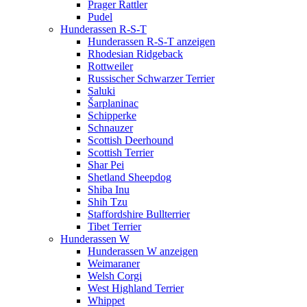
Prager Rattler
Pudel
Hunderassen R-S-T
Hunderassen R-S-T anzeigen
Rhodesian Ridgeback
Rottweiler
Russischer Schwarzer Terrier
Saluki
Šarplaninac
Schipperke
Schnauzer
Scottish Deerhound
Scottish Terrier
Shar Pei
Shetland Sheepdog
Shiba Inu
Shih Tzu
Staffordshire Bullterrier
Tibet Terrier
Hunderassen W
Hunderassen W anzeigen
Weimaraner
Welsh Corgi
West Highland Terrier
Whippet