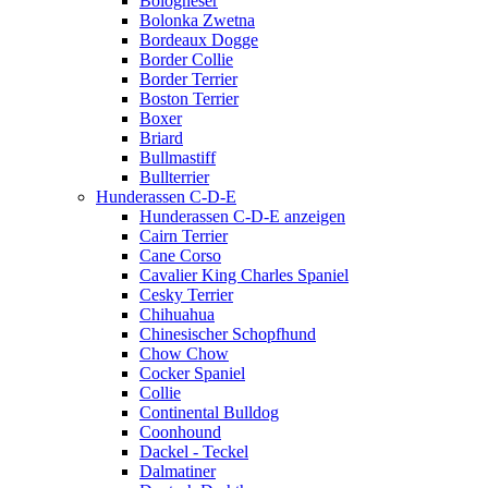
Bologneser
Bolonka Zwetna
Bordeaux Dogge
Border Collie
Border Terrier
Boston Terrier
Boxer
Briard
Bullmastiff
Bullterrier
Hunderassen C-D-E
Hunderassen C-D-E anzeigen
Cairn Terrier
Cane Corso
Cavalier King Charles Spaniel
Cesky Terrier
Chihuahua
Chinesischer Schopfhund
Chow Chow
Cocker Spaniel
Collie
Continental Bulldog
Coonhound
Dackel - Teckel
Dalmatiner