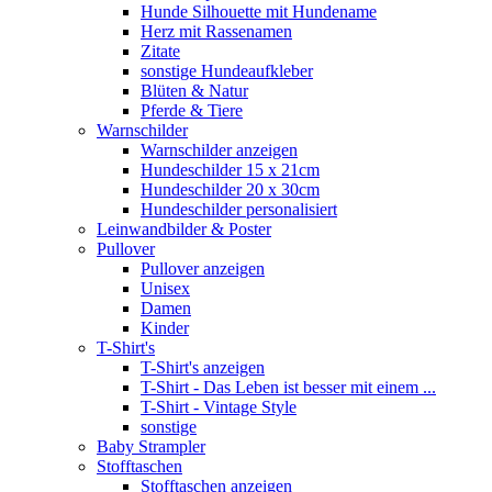
Hunde Silhouette mit Hundename
Herz mit Rassenamen
Zitate
sonstige Hundeaufkleber
Blüten & Natur
Pferde & Tiere
Warnschilder
Warnschilder anzeigen
Hundeschilder 15 x 21cm
Hundeschilder 20 x 30cm
Hundeschilder personalisiert
Leinwandbilder & Poster
Pullover
Pullover anzeigen
Unisex
Damen
Kinder
T-Shirt's
T-Shirt's anzeigen
T-Shirt - Das Leben ist besser mit einem ...
T-Shirt - Vintage Style
sonstige
Baby Strampler
Stofftaschen
Stofftaschen anzeigen