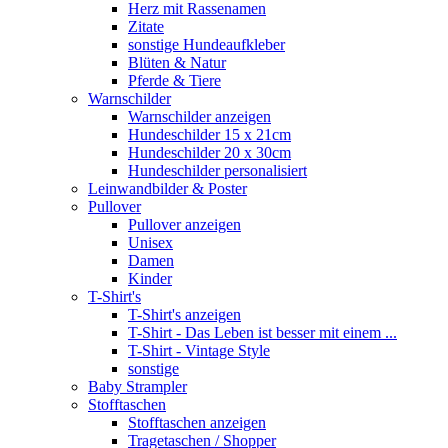
Herz mit Rassenamen
Zitate
sonstige Hundeaufkleber
Blüten & Natur
Pferde & Tiere
Warnschilder
Warnschilder anzeigen
Hundeschilder 15 x 21cm
Hundeschilder 20 x 30cm
Hundeschilder personalisiert
Leinwandbilder & Poster
Pullover
Pullover anzeigen
Unisex
Damen
Kinder
T-Shirt's
T-Shirt's anzeigen
T-Shirt - Das Leben ist besser mit einem ...
T-Shirt - Vintage Style
sonstige
Baby Strampler
Stofftaschen
Stofftaschen anzeigen
Tragetaschen / Shopper