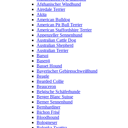
Afghanischer Windhund
Airedale Terrier
Akita
American Bulldog
American Pit Bull Terrier
American Staffordshire Terrier
Appenzeller Sennenhund
Australian Cattle Dog
Australian Shepherd
Australian Terrier
Barsoi
Basenji
Basset Hound
Bayerischer Gebirgsschweißhund
Beagle
Bearded Collie
Beauceron
Belgische Schäferhunde
Berger Blanc Suisse
Berner Sennenhund
Bernhardiner
Bichon Frisé
Bloodhound
Bologneser
Bolonka Zwetna