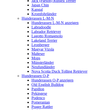
Jack (Parson) Russell Terrier
Japan Chin
Kangal
Kromfohrländer
Hunderassen L-M-N
Hunderassen L-M-N anzeigen
Labradoodle
Labrador Retriever
Lagotto Romagnolo
Lakeland Terrier
Leonberger
Magyar Vizsla
Malteser
Mops
Münsterländer
Neufundländer
Nova Scotia Duck Tolling Retriever
Hunderassen O-P
Hunderassen O-P anzeigen
Old English Bulldog
Papillon
Pekingese
Podenco
Pomeranian
Prager Rattler