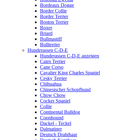
Bordeaux Dogge
Border Collie
Border Terrier
Boston Terrier
Boxer
Briard
Bullmastiff
Bullterrier
Hunderassen C-D-E
Hunderassen C-D-E anzeigen
Cairn Terrier
Cane Corso
Cavalier King Charles Spaniel
Cesky Terrier
Chihuahua
Chinesischer Schopfhund
Chow Chow
Cocker Spaniel
Collie
Continental Bulldog
Coonhound
Dackel - Teckel
Dalmatiner
Deutsch Drahthaar