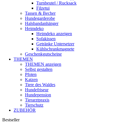
Turnbeutel / Rucksack
Filzetui
Tassen & Becher
Hundegarderobe
Halsbandanhänger
Heimdeko
Heimdeko anzeigen
Sofakissen
Getränke Untersetzer
Kühlschrankmagnete
Geschenkgutscheine
THEMEN
THEMEN anzeigen
Selbst gestalten
Pfoten
Katzen
Tiere des Waldes
Hundefriseur
Hundepension
Tierarztpraxis
Tierschutz
ZUBEHÖR
Bestseller