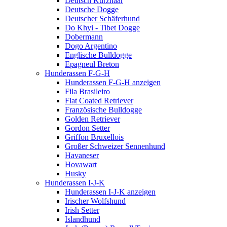
Deutsch Kurzhaar
Deutsche Dogge
Deutscher Schäferhund
Do Khyi - Tibet Dogge
Dobermann
Dogo Argentino
Englische Bulldogge
Epagneul Breton
Hunderassen F-G-H
Hunderassen F-G-H anzeigen
Fila Brasileiro
Flat Coated Retriever
Französische Bulldogge
Golden Retriever
Gordon Setter
Griffon Bruxellois
Großer Schweizer Sennenhund
Havaneser
Hovawart
Husky
Hunderassen I-J-K
Hunderassen I-J-K anzeigen
Irischer Wolfshund
Irish Setter
Islandhund