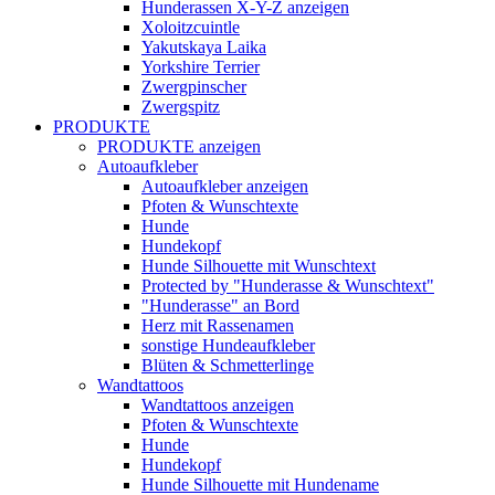
Hunderassen X-Y-Z anzeigen
Xoloitzcuintle
Yakutskaya Laika
Yorkshire Terrier
Zwergpinscher
Zwergspitz
PRODUKTE
PRODUKTE anzeigen
Autoaufkleber
Autoaufkleber anzeigen
Pfoten & Wunschtexte
Hunde
Hundekopf
Hunde Silhouette mit Wunschtext
Protected by "Hunderasse & Wunschtext"
"Hunderasse" an Bord
Herz mit Rassenamen
sonstige Hundeaufkleber
Blüten & Schmetterlinge
Wandtattoos
Wandtattoos anzeigen
Pfoten & Wunschtexte
Hunde
Hundekopf
Hunde Silhouette mit Hundename