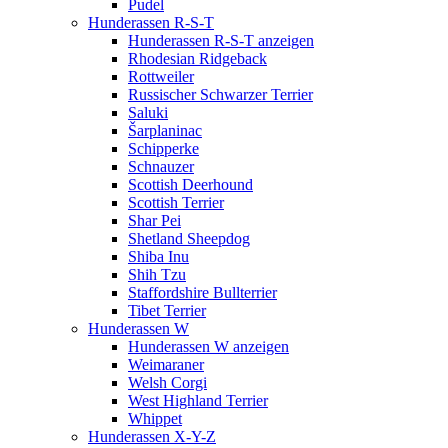
Pudel
Hunderassen R-S-T
Hunderassen R-S-T anzeigen
Rhodesian Ridgeback
Rottweiler
Russischer Schwarzer Terrier
Saluki
Šarplaninac
Schipperke
Schnauzer
Scottish Deerhound
Scottish Terrier
Shar Pei
Shetland Sheepdog
Shiba Inu
Shih Tzu
Staffordshire Bullterrier
Tibet Terrier
Hunderassen W
Hunderassen W anzeigen
Weimaraner
Welsh Corgi
West Highland Terrier
Whippet
Hunderassen X-Y-Z