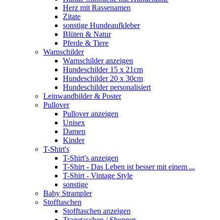
Herz mit Rassenamen
Zitate
sonstige Hundeaufkleber
Blüten & Natur
Pferde & Tiere
Warnschilder
Warnschilder anzeigen
Hundeschilder 15 x 21cm
Hundeschilder 20 x 30cm
Hundeschilder personalisiert
Leinwandbilder & Poster
Pullover
Pullover anzeigen
Unisex
Damen
Kinder
T-Shirt's
T-Shirt's anzeigen
T-Shirt - Das Leben ist besser mit einem ...
T-Shirt - Vintage Style
sonstige
Baby Strampler
Stofftaschen
Stofftaschen anzeigen
Tragetaschen / Shopper