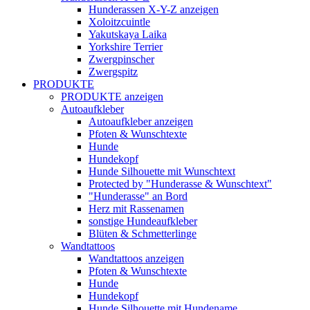
Hunderassen X-Y-Z anzeigen
Xoloitzcuintle
Yakutskaya Laika
Yorkshire Terrier
Zwergpinscher
Zwergspitz
PRODUKTE
PRODUKTE anzeigen
Autoaufkleber
Autoaufkleber anzeigen
Pfoten & Wunschtexte
Hunde
Hundekopf
Hunde Silhouette mit Wunschtext
Protected by "Hunderasse & Wunschtext"
"Hunderasse" an Bord
Herz mit Rassenamen
sonstige Hundeaufkleber
Blüten & Schmetterlinge
Wandtattoos
Wandtattoos anzeigen
Pfoten & Wunschtexte
Hunde
Hundekopf
Hunde Silhouette mit Hundename