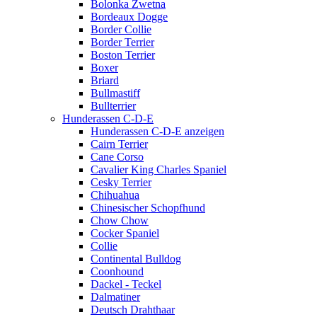
Bolonka Zwetna
Bordeaux Dogge
Border Collie
Border Terrier
Boston Terrier
Boxer
Briard
Bullmastiff
Bullterrier
Hunderassen C-D-E
Hunderassen C-D-E anzeigen
Cairn Terrier
Cane Corso
Cavalier King Charles Spaniel
Cesky Terrier
Chihuahua
Chinesischer Schopfhund
Chow Chow
Cocker Spaniel
Collie
Continental Bulldog
Coonhound
Dackel - Teckel
Dalmatiner
Deutsch Drahthaar