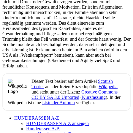
nicht mit Druck oder Gewalt erzogen werden, sondern mit
freundlicher Konsequenz und Motivation. Er ist im Allgemeinen
recht mutig und unerschrocken, in der Familie aber auch sehr
kinderfreundlich und sanft. Das raue, dichte Haarkleid sollte
regelmäßig getrimmt werden. Das dient einerseits zum
Herausarbeiten des typischen Rassebildes, anderes der
Gesunderhaltung und Pflege – denn nur bei regelmäßigem
Trimming bleibt das Fell wetterfest, und der Scottie haart wenig. Der
Scottie möchte auch beschäftigt werden, da er sehr intelligent und
arbeitsfreudig ist. Er kann noch heute im Bau arbeiten (wird in den
USA als „Wettkampfsport“ betrieben), kann aber auch bei
Gehorsamkeitsübungen (Obedience) und Agility viel Spaß und
Erfolg haben.
Dieser Text basiert auf dem Artikel
Scottish
Terrier
aus der freien Enzyklopädie
Wikipedia
und steht unter der Lizenz
Creative Commons
CC-BY-SA 3.0 Unported
(
Kurzfassung
). In der
Wikipedia ist eine
Liste der Autoren
verfügbar.
HUNDERASSEN A-Z
HUNDERASSEN A-Z anzeigen
Hunderassen A-B