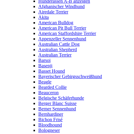
Hunderassen A-B anzeigen
Afghanischer Windhund
Airedale Terrier
Akita
American Bulldog
American Pit Bull Terrier
American Staffordshire Terrier
Appenzeller Sennenhund
Australian Cattle Dog
Australian Shepherd
Australian Terrier
Barsoi
Basenji
Basset Hound
Bayerischer Gebirgsschweißhund
Beagle
Bearded Collie
Beauceron
Belgische Schäferhunde
Berger Blanc Suisse
Berner Sennenhund
Bernhardiner
Bichon Frisé
Bloodhound
Bologneser