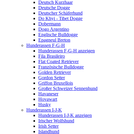
Deutsch Kurzhaar
Deutsche Dogge
Deutscher Schäferhund
Do Khyi - Tibet Dogge
Dobermann
Dogo Argentino
Englische Bulldogge
Epagneul Breton
Hunderassen F-G-H
Hunderassen F-G-H anzeigen
Fila Brasileiro
Flat Coated Retriever
Französische Bulldogge
Golden Retriever
Gordon Setter
Griffon Bruxellois
Großer Schweizer Sennenhund
Havaneser
Hovawart
Husky
Hunderassen I-J-K
Hunderassen I-J-K anzeigen
Irischer Wolfshund
Irish Setter
Islandhund