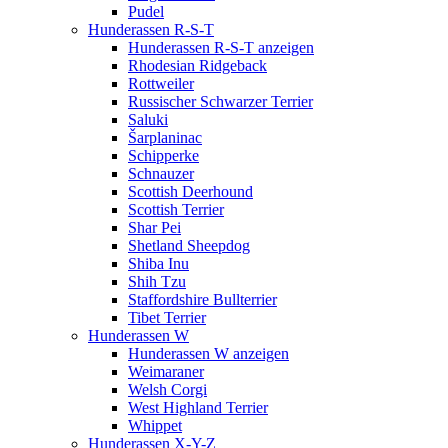
Pudel
Hunderassen R-S-T
Hunderassen R-S-T anzeigen
Rhodesian Ridgeback
Rottweiler
Russischer Schwarzer Terrier
Saluki
Šarplaninac
Schipperke
Schnauzer
Scottish Deerhound
Scottish Terrier
Shar Pei
Shetland Sheepdog
Shiba Inu
Shih Tzu
Staffordshire Bullterrier
Tibet Terrier
Hunderassen W
Hunderassen W anzeigen
Weimaraner
Welsh Corgi
West Highland Terrier
Whippet
Hunderassen X-Y-Z