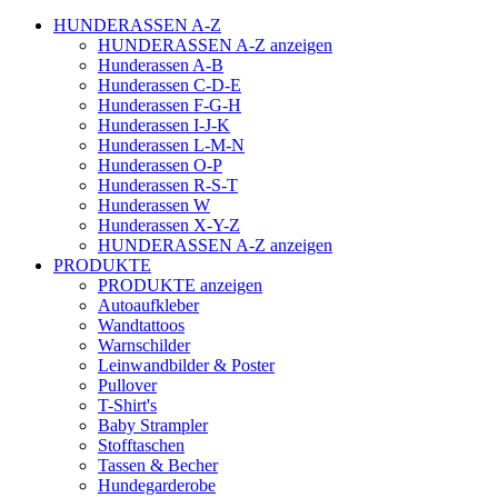
HUNDERASSEN A-Z
HUNDERASSEN A-Z anzeigen
Hunderassen A-B
Hunderassen C-D-E
Hunderassen F-G-H
Hunderassen I-J-K
Hunderassen L-M-N
Hunderassen O-P
Hunderassen R-S-T
Hunderassen W
Hunderassen X-Y-Z
HUNDERASSEN A-Z anzeigen
PRODUKTE
PRODUKTE anzeigen
Autoaufkleber
Wandtattoos
Warnschilder
Leinwandbilder & Poster
Pullover
T-Shirt's
Baby Strampler
Stofftaschen
Tassen & Becher
Hundegarderobe