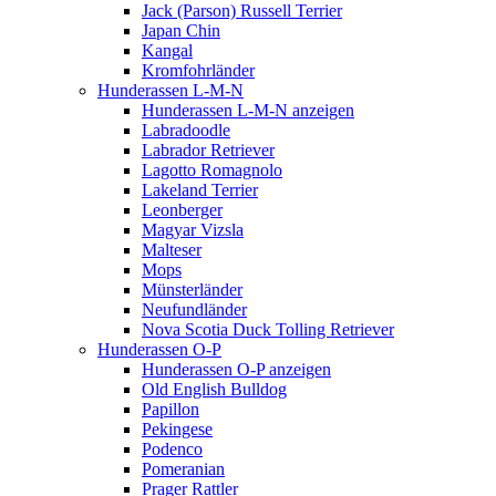
Jack (Parson) Russell Terrier
Japan Chin
Kangal
Kromfohrländer
Hunderassen L-M-N
Hunderassen L-M-N anzeigen
Labradoodle
Labrador Retriever
Lagotto Romagnolo
Lakeland Terrier
Leonberger
Magyar Vizsla
Malteser
Mops
Münsterländer
Neufundländer
Nova Scotia Duck Tolling Retriever
Hunderassen O-P
Hunderassen O-P anzeigen
Old English Bulldog
Papillon
Pekingese
Podenco
Pomeranian
Prager Rattler