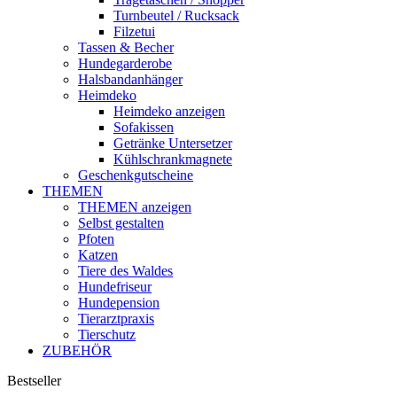
Turnbeutel / Rucksack
Filzetui
Tassen & Becher
Hundegarderobe
Halsbandanhänger
Heimdeko
Heimdeko anzeigen
Sofakissen
Getränke Untersetzer
Kühlschrankmagnete
Geschenkgutscheine
THEMEN
THEMEN anzeigen
Selbst gestalten
Pfoten
Katzen
Tiere des Waldes
Hundefriseur
Hundepension
Tierarztpraxis
Tierschutz
ZUBEHÖR
Bestseller