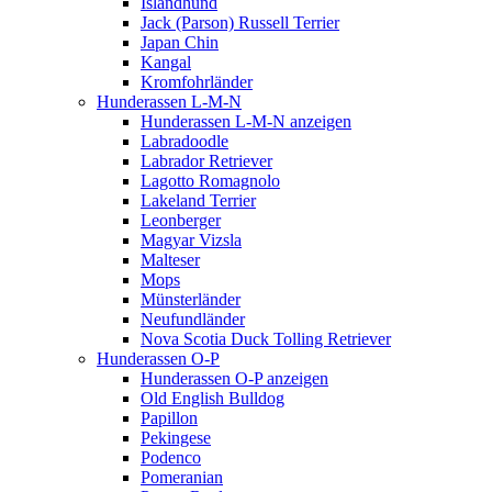
Islandhund
Jack (Parson) Russell Terrier
Japan Chin
Kangal
Kromfohrländer
Hunderassen L-M-N
Hunderassen L-M-N anzeigen
Labradoodle
Labrador Retriever
Lagotto Romagnolo
Lakeland Terrier
Leonberger
Magyar Vizsla
Malteser
Mops
Münsterländer
Neufundländer
Nova Scotia Duck Tolling Retriever
Hunderassen O-P
Hunderassen O-P anzeigen
Old English Bulldog
Papillon
Pekingese
Podenco
Pomeranian