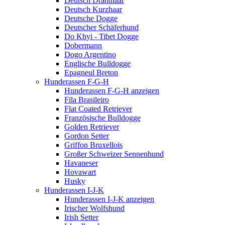
Deutsch Drahthaar
Deutsch Kurzhaar
Deutsche Dogge
Deutscher Schäferhund
Do Khyi - Tibet Dogge
Dobermann
Dogo Argentino
Englische Bulldogge
Epagneul Breton
Hunderassen F-G-H
Hunderassen F-G-H anzeigen
Fila Brasileiro
Flat Coated Retriever
Französische Bulldogge
Golden Retriever
Gordon Setter
Griffon Bruxellois
Großer Schweizer Sennenhund
Havaneser
Hovawart
Husky
Hunderassen I-J-K
Hunderassen I-J-K anzeigen
Irischer Wolfshund
Irish Setter