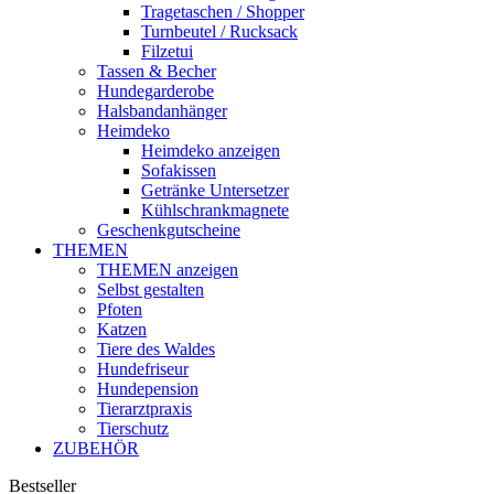
Tragetaschen / Shopper
Turnbeutel / Rucksack
Filzetui
Tassen & Becher
Hundegarderobe
Halsbandanhänger
Heimdeko
Heimdeko anzeigen
Sofakissen
Getränke Untersetzer
Kühlschrankmagnete
Geschenkgutscheine
THEMEN
THEMEN anzeigen
Selbst gestalten
Pfoten
Katzen
Tiere des Waldes
Hundefriseur
Hundepension
Tierarztpraxis
Tierschutz
ZUBEHÖR
Bestseller