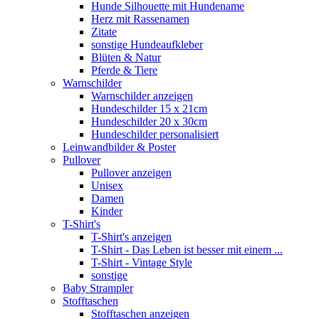
Hunde Silhouette mit Hundename
Herz mit Rassenamen
Zitate
sonstige Hundeaufkleber
Blüten & Natur
Pferde & Tiere
Warnschilder
Warnschilder anzeigen
Hundeschilder 15 x 21cm
Hundeschilder 20 x 30cm
Hundeschilder personalisiert
Leinwandbilder & Poster
Pullover
Pullover anzeigen
Unisex
Damen
Kinder
T-Shirt's
T-Shirt's anzeigen
T-Shirt - Das Leben ist besser mit einem ...
T-Shirt - Vintage Style
sonstige
Baby Strampler
Stofftaschen
Stofftaschen anzeigen