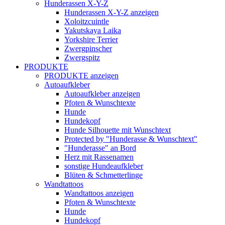
Hunderassen X-Y-Z
Hunderassen X-Y-Z anzeigen
Xoloitzcuintle
Yakutskaya Laika
Yorkshire Terrier
Zwergpinscher
Zwergspitz
PRODUKTE
PRODUKTE anzeigen
Autoaufkleber
Autoaufkleber anzeigen
Pfoten & Wunschtexte
Hunde
Hundekopf
Hunde Silhouette mit Wunschtext
Protected by "Hunderasse & Wunschtext"
"Hunderasse" an Bord
Herz mit Rassenamen
sonstige Hundeaufkleber
Blüten & Schmetterlinge
Wandtattoos
Wandtattoos anzeigen
Pfoten & Wunschtexte
Hunde
Hundekopf