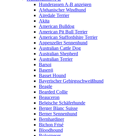
Hunderassen A-B anzeigen
Afghanischer Windhund
Airedale Terrier
Akita
American Bulldog
American Pit Bull Terrier
American Staffordshire Terrier
Appenzeller Sennenhund
Australian Cattle Dog
Australian Shepherd
Australian Terrier
Barsoi
Basenji
Basset Hound
Bayerischer Gebirgsschweißhund
Beagle
Bearded Collie
Beauceron
Belgische Schäferhunde
Berger Blanc Suisse
Berner Sennenhund
Bernhardiner
Bichon Frisé
Bloodhound
Bologneser