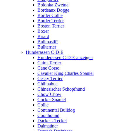
Bolonka Zwetna
Bordeaux Dogge
Border Collie
Border Terrier
Boston Terrier
Boxer
Briard
Bullmastiff
Bullterrier
Hunderassen C-D-E
Hunderassen C-D-E anzeigen
Cairn Terrier
Cane Corso
Cavalier King Charles Spaniel
Cesky Terrier
Chihuahua
Chinesischer Schopfhund
Chow Chow
Cocker Spaniel
Collie
Continental Bulldog
Coonhound
Dackel - Teckel
Dalmatiner