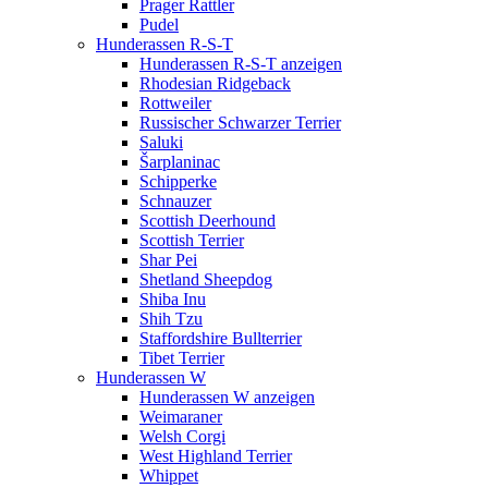
Prager Rattler
Pudel
Hunderassen R-S-T
Hunderassen R-S-T anzeigen
Rhodesian Ridgeback
Rottweiler
Russischer Schwarzer Terrier
Saluki
Šarplaninac
Schipperke
Schnauzer
Scottish Deerhound
Scottish Terrier
Shar Pei
Shetland Sheepdog
Shiba Inu
Shih Tzu
Staffordshire Bullterrier
Tibet Terrier
Hunderassen W
Hunderassen W anzeigen
Weimaraner
Welsh Corgi
West Highland Terrier
Whippet