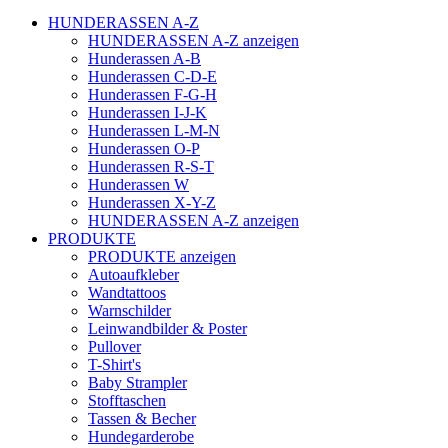
HUNDERASSEN A-Z
HUNDERASSEN A-Z anzeigen
Hunderassen A-B
Hunderassen C-D-E
Hunderassen F-G-H
Hunderassen I-J-K
Hunderassen L-M-N
Hunderassen O-P
Hunderassen R-S-T
Hunderassen W
Hunderassen X-Y-Z
HUNDERASSEN A-Z anzeigen
PRODUKTE
PRODUKTE anzeigen
Autoaufkleber
Wandtattoos
Warnschilder
Leinwandbilder & Poster
Pullover
T-Shirt's
Baby Strampler
Stofftaschen
Tassen & Becher
Hundegarderobe