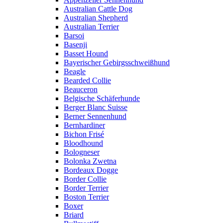
Australian Cattle Dog
Australian Shepherd
Australian Terrier
Barsoi
Basenji
Basset Hound
Bayerischer Gebirgsschweißhund
Beagle
Bearded Collie
Beauceron
Belgische Schäferhunde
Berger Blanc Suisse
Berner Sennenhund
Bernhardiner
Bichon Frisé
Bloodhound
Bologneser
Bolonka Zwetna
Bordeaux Dogge
Border Collie
Border Terrier
Boston Terrier
Boxer
Briard