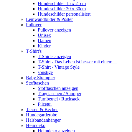
Hundeschilder 15 x 21cm
Hundeschilder 20 x 30cm
Hundeschilder personalisiert
Leinwandbilder & Poster
Pullover
Pullover anzeigen
Unisex
Damen
Kinder
T-Shirt's
T-Shirt's anzeigen
T-Shirt - Das Leben ist besser mit einem ...
T-Shirt - Vintage Style
sonstige
Baby Strampler
Stofftaschen
Stofftaschen anzeigen
Tragetaschen / Shopper
Turnbeutel / Rucksack
Filzetui
Tassen & Becher
Hundegarderobe
Halsbandanhänger
Heimdeko
Heimdeko anzeigen