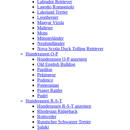
Labrador Retriever
Lagotto Romagnolo
Lakeland Terrier
Leonberger
Magyar Vizsla
Malteser
Mops
Münsterländer
Neufundländer
Nova Scotia Duck Tolling Retriever
Hunderassen O-P
Hunderassen O-P anzeigen
Old English Bulldog
Papillon
Pekingese
Podenco
Pomeranian
Prager Rattler
Pudel
Hunderassen R-S-T
Hunderassen R-S-T anzeigen
Rhodesian Ridgeback
Rottweiler
Russischer Schwarzer Terrier
Saluki