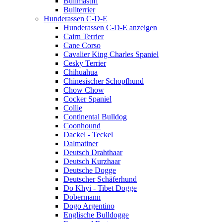
Bullmastiff
Bullterrier
Hunderassen C-D-E
Hunderassen C-D-E anzeigen
Cairn Terrier
Cane Corso
Cavalier King Charles Spaniel
Cesky Terrier
Chihuahua
Chinesischer Schopfhund
Chow Chow
Cocker Spaniel
Collie
Continental Bulldog
Coonhound
Dackel - Teckel
Dalmatiner
Deutsch Drahthaar
Deutsch Kurzhaar
Deutsche Dogge
Deutscher Schäferhund
Do Khyi - Tibet Dogge
Dobermann
Dogo Argentino
Englische Bulldogge