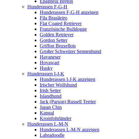
Epagneul Breton
Hunderassen F-G-H
Hunderassen F-G-H anzeigen
Fila Brasileiro
Flat Coated Retriever
Französische Bulldogge
Golden Retriever
Gordon Setter
Griffon Bruxellois
Großer Schweizer Sennenhund
Havaneser
Hovawart
Husky
Hunderassen I-J-K
Hunderassen I-J-K anzeigen
Irischer Wolfshund
Irish Setter
Islandhund
Jack (Parson) Russell Terrier
Japan Chin
Kangal
Kromfohrländer
Hunderassen L-M-N
Hunderassen L-M-N anzeigen
Labradoodle