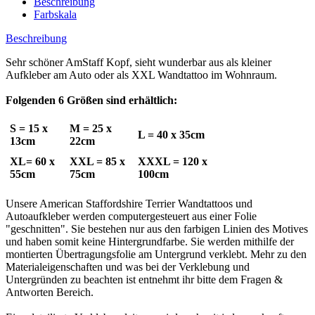
Beschreibung
Farbskala
Beschreibung
Sehr schöner AmStaff Kopf, sieht wunderbar aus als kleiner
Aufkleber am Auto oder als XXL Wandtattoo im Wohnraum.
Folgenden 6 Größen sind erhältlich:
S = 15 x
M = 25 x
L = 40 x 35cm
13cm
22cm
XL= 60 x
XXL = 85 x
XXXL = 120 x
55cm
75cm
100cm
Unsere American Staffordshire Terrier Wandtattoos und
Autoaufkleber werden computergesteuert aus einer Folie
"geschnitten". Sie bestehen nur aus den farbigen Linien des Motives
und haben somit keine Hintergrundfarbe. Sie werden mithilfe der
montierten Übertragungsfolie am Untergrund verklebt. Mehr zu den
Materialeigenschaften und was bei der Verklebung und
Untergründen zu beachten ist entnehmt ihr bitte dem Fragen &
Antworten Bereich.