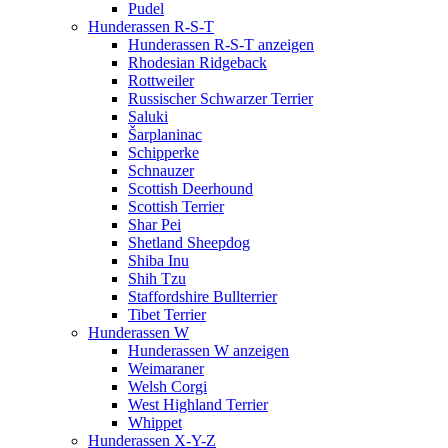
Pudel
Hunderassen R-S-T
Hunderassen R-S-T anzeigen
Rhodesian Ridgeback
Rottweiler
Russischer Schwarzer Terrier
Saluki
Šarplaninac
Schipperke
Schnauzer
Scottish Deerhound
Scottish Terrier
Shar Pei
Shetland Sheepdog
Shiba Inu
Shih Tzu
Staffordshire Bullterrier
Tibet Terrier
Hunderassen W
Hunderassen W anzeigen
Weimaraner
Welsh Corgi
West Highland Terrier
Whippet
Hunderassen X-Y-Z