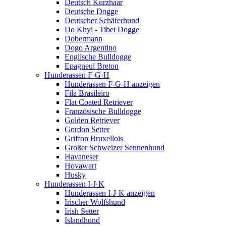
Deutsch Kurzhaar
Deutsche Dogge
Deutscher Schäferhund
Do Khyi - Tibet Dogge
Dobermann
Dogo Argentino
Englische Bulldogge
Epagneul Breton
Hunderassen F-G-H
Hunderassen F-G-H anzeigen
Fila Brasileiro
Flat Coated Retriever
Französische Bulldogge
Golden Retriever
Gordon Setter
Griffon Bruxellois
Großer Schweizer Sennenhund
Havaneser
Hovawart
Husky
Hunderassen I-J-K
Hunderassen I-J-K anzeigen
Irischer Wolfshund
Irish Setter
Islandhund