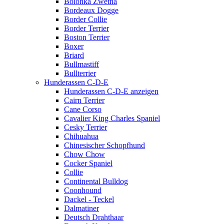
Bolonka Zwetna
Bordeaux Dogge
Border Collie
Border Terrier
Boston Terrier
Boxer
Briard
Bullmastiff
Bullterrier
Hunderassen C-D-E
Hunderassen C-D-E anzeigen
Cairn Terrier
Cane Corso
Cavalier King Charles Spaniel
Cesky Terrier
Chihuahua
Chinesischer Schopfhund
Chow Chow
Cocker Spaniel
Collie
Continental Bulldog
Coonhound
Dackel - Teckel
Dalmatiner
Deutsch Drahthaar