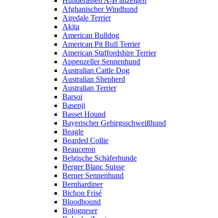
Hunderassen A-B anzeigen
Afghanischer Windhund
Airedale Terrier
Akita
American Bulldog
American Pit Bull Terrier
American Staffordshire Terrier
Appenzeller Sennenhund
Australian Cattle Dog
Australian Shepherd
Australian Terrier
Barsoi
Basenji
Basset Hound
Bayerischer Gebirgsschweißhund
Beagle
Bearded Collie
Beauceron
Belgische Schäferhunde
Berger Blanc Suisse
Berner Sennenhund
Bernhardiner
Bichon Frisé
Bloodhound
Bologneser