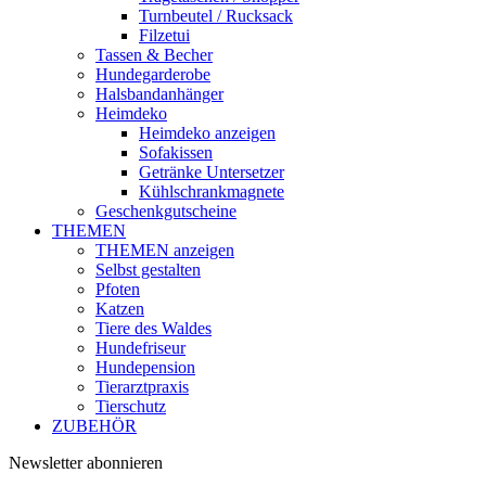
Turnbeutel / Rucksack
Filzetui
Tassen & Becher
Hundegarderobe
Halsbandanhänger
Heimdeko
Heimdeko anzeigen
Sofakissen
Getränke Untersetzer
Kühlschrankmagnete
Geschenkgutscheine
THEMEN
THEMEN anzeigen
Selbst gestalten
Pfoten
Katzen
Tiere des Waldes
Hundefriseur
Hundepension
Tierarztpraxis
Tierschutz
ZUBEHÖR
Newsletter abonnieren