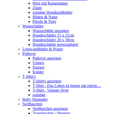
Herz mit Rassenamen
Zitate
sonstige Hundeaufkleber
Blüten & Natur
Pferde & Tiere
Warnschilder
Warnschilder anzeigen
Hundeschilder 15 x 21cm
Hundeschilder 20 x 30cm
Hundeschilder personalisiert
Leinwandbilder & Poster
Pullover
Pullover anzeigen
Unisex
Damen
Kinder
T-Shirt's
T-Shirt's anzeigen
T-Shirt - Das Leben ist besser mit einem ...
T-Shirt - Vintage Style
sonstige
Baby Strampler
Stofftaschen
Stofftaschen anzeigen
Tragetaschen / Shopper