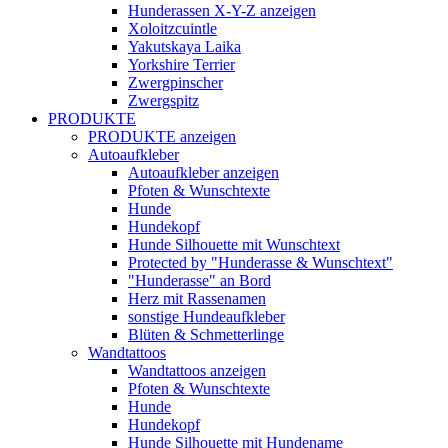
Hunderassen X-Y-Z anzeigen
Xoloitzcuintle
Yakutskaya Laika
Yorkshire Terrier
Zwergpinscher
Zwergspitz
PRODUKTE
PRODUKTE anzeigen
Autoaufkleber
Autoaufkleber anzeigen
Pfoten & Wunschtexte
Hunde
Hundekopf
Hunde Silhouette mit Wunschtext
Protected by "Hunderasse & Wunschtext"
"Hunderasse" an Bord
Herz mit Rassenamen
sonstige Hundeaufkleber
Blüten & Schmetterlinge
Wandtattoos
Wandtattoos anzeigen
Pfoten & Wunschtexte
Hunde
Hundekopf
Hunde Silhouette mit Hundename