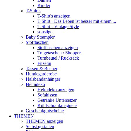
Damen
Kinder
T-Shirt's
T-Shirt's anzeigen
T-Shirt - Das Leben ist besser mit einem ...
T-Shirt - Vintage Style
sonstige
Baby Strampler
Stofftaschen
Stofftaschen anzeigen
Tragetaschen / Shopper
Turnbeutel / Rucksack
Filzetui
Tassen & Becher
Hundegarderobe
Halsbandanhänger
Heimdeko
Heimdeko anzeigen
Sofakissen
Getränke Untersetzer
Kühlschrankmagnete
Geschenkgutscheine
THEMEN
THEMEN anzeigen
Selbst gestalten