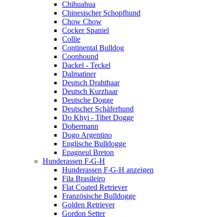
Chihuahua
Chinesischer Schopfhund
Chow Chow
Cocker Spaniel
Collie
Continental Bulldog
Coonhound
Dackel - Teckel
Dalmatiner
Deutsch Drahthaar
Deutsch Kurzhaar
Deutsche Dogge
Deutscher Schäferhund
Do Khyi - Tibet Dogge
Dobermann
Dogo Argentino
Englische Bulldogge
Epagneul Breton
Hunderassen F-G-H
Hunderassen F-G-H anzeigen
Fila Brasileiro
Flat Coated Retriever
Französische Bulldogge
Golden Retriever
Gordon Setter