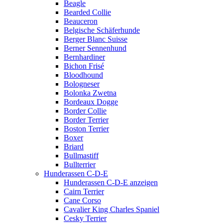
Beagle
Bearded Collie
Beauceron
Belgische Schäferhunde
Berger Blanc Suisse
Berner Sennenhund
Bernhardiner
Bichon Frisé
Bloodhound
Bologneser
Bolonka Zwetna
Bordeaux Dogge
Border Collie
Border Terrier
Boston Terrier
Boxer
Briard
Bullmastiff
Bullterrier
Hunderassen C-D-E
Hunderassen C-D-E anzeigen
Cairn Terrier
Cane Corso
Cavalier King Charles Spaniel
Cesky Terrier