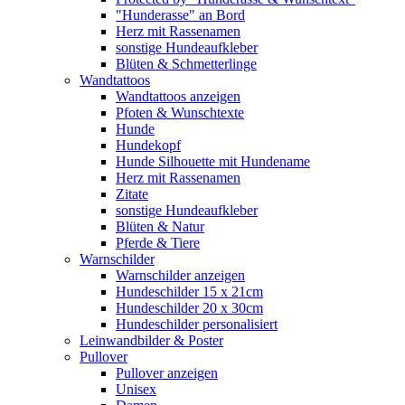
"Hunderasse" an Bord
Herz mit Rassenamen
sonstige Hundeaufkleber
Blüten & Schmetterlinge
Wandtattoos
Wandtattoos anzeigen
Pfoten & Wunschtexte
Hunde
Hundekopf
Hunde Silhouette mit Hundename
Herz mit Rassenamen
Zitate
sonstige Hundeaufkleber
Blüten & Natur
Pferde & Tiere
Warnschilder
Warnschilder anzeigen
Hundeschilder 15 x 21cm
Hundeschilder 20 x 30cm
Hundeschilder personalisiert
Leinwandbilder & Poster
Pullover
Pullover anzeigen
Unisex