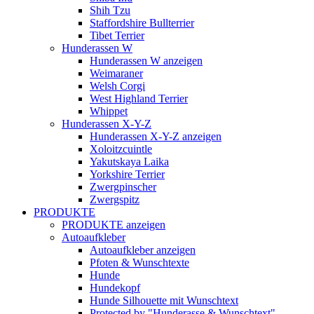
Shih Tzu
Staffordshire Bullterrier
Tibet Terrier
Hunderassen W
Hunderassen W anzeigen
Weimaraner
Welsh Corgi
West Highland Terrier
Whippet
Hunderassen X-Y-Z
Hunderassen X-Y-Z anzeigen
Xoloitzcuintle
Yakutskaya Laika
Yorkshire Terrier
Zwergpinscher
Zwergspitz
PRODUKTE
PRODUKTE anzeigen
Autoaufkleber
Autoaufkleber anzeigen
Pfoten & Wunschtexte
Hunde
Hundekopf
Hunde Silhouette mit Wunschtext
Protected by "Hunderasse & Wunschtext"