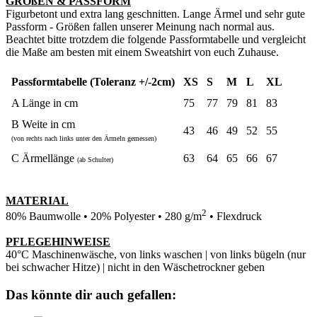
GRÖßEN & PASSFORM
Figurbetont und extra lang geschnitten. Lange Ärmel und sehr gute
Passform - Größen fallen unserer Meinung nach normal aus.
Beachtet bitte trotzdem die folgende Passformtabelle und vergleicht
die Maße am besten mit einem Sweatshirt von euch Zuhause.
Passformtabelle (Toleranz +/-2cm)
XS
S
M
L
XL
A Länge in cm
75
77
79
81
83
B Weite in cm
43
46
49
52
55
(von rechts nach links unter den Ärmeln gemessen)
C Ärmellänge
63
64
65
66
67
(ab Schulter)
MATERIAL
2
80% Baumwolle • 20% Polyester • 280 g/m
• Flexdruck
PFLEGEHINWEISE
40°C Maschinenwäsche, von links waschen | von links bügeln (nur
bei schwacher Hitze) | nicht in den Wäschetrockner geben
Das könnte dir auch gefallen: