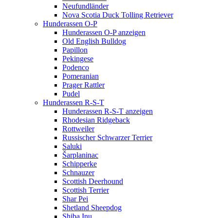
Neufundländer
Nova Scotia Duck Tolling Retriever
Hunderassen O-P
Hunderassen O-P anzeigen
Old English Bulldog
Papillon
Pekingese
Podenco
Pomeranian
Prager Rattler
Pudel
Hunderassen R-S-T
Hunderassen R-S-T anzeigen
Rhodesian Ridgeback
Rottweiler
Russischer Schwarzer Terrier
Saluki
Šarplaninac
Schipperke
Schnauzer
Scottish Deerhound
Scottish Terrier
Shar Pei
Shetland Sheepdog
Shiba Inu