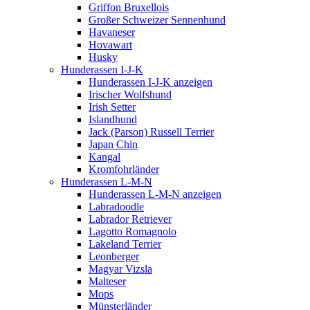
Griffon Bruxellois
Großer Schweizer Sennenhund
Havaneser
Hovawart
Husky
Hunderassen I-J-K
Hunderassen I-J-K anzeigen
Irischer Wolfshund
Irish Setter
Islandhund
Jack (Parson) Russell Terrier
Japan Chin
Kangal
Kromfohrländer
Hunderassen L-M-N
Hunderassen L-M-N anzeigen
Labradoodle
Labrador Retriever
Lagotto Romagnolo
Lakeland Terrier
Leonberger
Magyar Vizsla
Malteser
Mops
Münsterländer