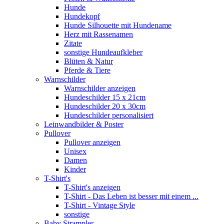
Hunde
Hundekopf
Hunde Silhouette mit Hundename
Herz mit Rassenamen
Zitate
sonstige Hundeaufkleber
Blüten & Natur
Pferde & Tiere
Warnschilder
Warnschilder anzeigen
Hundeschilder 15 x 21cm
Hundeschilder 20 x 30cm
Hundeschilder personalisiert
Leinwandbilder & Poster
Pullover
Pullover anzeigen
Unisex
Damen
Kinder
T-Shirt's
T-Shirt's anzeigen
T-Shirt - Das Leben ist besser mit einem ...
T-Shirt - Vintage Style
sonstige
Baby Strampler