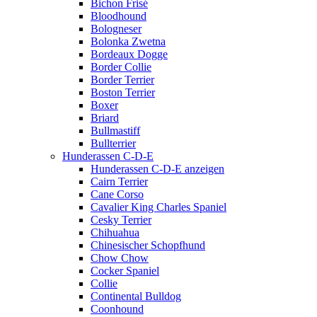
Bichon Frisé
Bloodhound
Bologneser
Bolonka Zwetna
Bordeaux Dogge
Border Collie
Border Terrier
Boston Terrier
Boxer
Briard
Bullmastiff
Bullterrier
Hunderassen C-D-E
Hunderassen C-D-E anzeigen
Cairn Terrier
Cane Corso
Cavalier King Charles Spaniel
Cesky Terrier
Chihuahua
Chinesischer Schopfhund
Chow Chow
Cocker Spaniel
Collie
Continental Bulldog
Coonhound