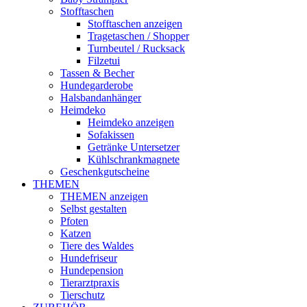
Stofftaschen
Stofftaschen anzeigen
Tragetaschen / Shopper
Turnbeutel / Rucksack
Filzetui
Tassen & Becher
Hundegarderobe
Halsbandanhänger
Heimdeko
Heimdeko anzeigen
Sofakissen
Getränke Untersetzer
Kühlschrankmagnete
Geschenkgutscheine
THEMEN
THEMEN anzeigen
Selbst gestalten
Pfoten
Katzen
Tiere des Waldes
Hundefriseur
Hundepension
Tierarztpraxis
Tierschutz