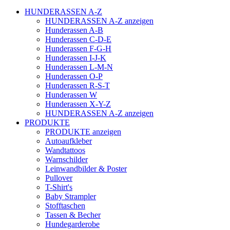
HUNDERASSEN A-Z
HUNDERASSEN A-Z anzeigen
Hunderassen A-B
Hunderassen C-D-E
Hunderassen F-G-H
Hunderassen I-J-K
Hunderassen L-M-N
Hunderassen O-P
Hunderassen R-S-T
Hunderassen W
Hunderassen X-Y-Z
HUNDERASSEN A-Z anzeigen
PRODUKTE
PRODUKTE anzeigen
Autoaufkleber
Wandtattoos
Warnschilder
Leinwandbilder & Poster
Pullover
T-Shirt's
Baby Strampler
Stofftaschen
Tassen & Becher
Hundegarderobe