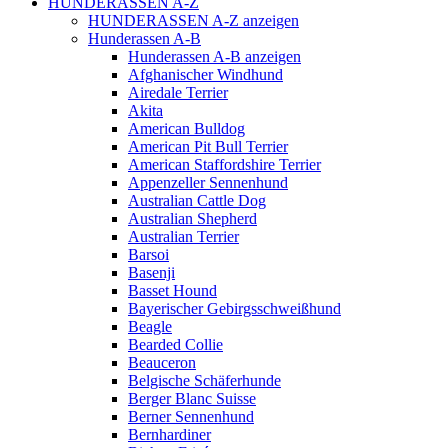
HUNDERASSEN A-Z
HUNDERASSEN A-Z anzeigen
Hunderassen A-B
Hunderassen A-B anzeigen
Afghanischer Windhund
Airedale Terrier
Akita
American Bulldog
American Pit Bull Terrier
American Staffordshire Terrier
Appenzeller Sennenhund
Australian Cattle Dog
Australian Shepherd
Australian Terrier
Barsoi
Basenji
Basset Hound
Bayerischer Gebirgsschweißhund
Beagle
Bearded Collie
Beauceron
Belgische Schäferhunde
Berger Blanc Suisse
Berner Sennenhund
Bernhardiner