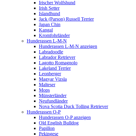
Irischer Wolfshund
Irish Setter
Islandhund
Jack (Parson) Russell Terrier
Japan Chin
Kangal
Kromfohrländer
Hunderassen L-M-N
Hunderassen L-M-N anzeigen
Labradoodle
Labrador Retriever
Lagotto Romagnolo
Lakeland Terrier
Leonberger
Magyar Vizsla
Malteser
Mops
Münsterländer
Neufundländer
Nova Scotia Duck Tolling Retriever
Hunderassen O-P
Hunderassen O-P anzeigen
Old English Bulldog
Papillon
Pekingese