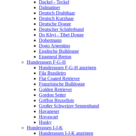
Dackel - Teckel
Dalmatiner
Deutsch Drahthaar
Deutsch Kurzhaar
Deutsche Dogge
Deutscher Schäferhund
Do Khyi - Tibet Dogge
Dobermann
Dogo Argentino
Englische Bulldogge
Epagneul Breton
Hunderassen F-G-H
Hunderassen F-G-H anzeigen
Fila Brasileiro
Flat Coated Retriever
Französische Bulldogge
Golden Retriever
Gordon Setter
Griffon Bruxellois
Großer Schweizer Sennenhund
Havaneser
Hovawart
Husky
Hunderassen I-J-K
Hunderassen I-J-K anzeigen