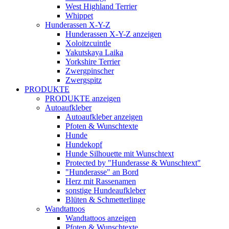
West Highland Terrier
Whippet
Hunderassen X-Y-Z
Hunderassen X-Y-Z anzeigen
Xoloitzcuintle
Yakutskaya Laika
Yorkshire Terrier
Zwergpinscher
Zwergspitz
PRODUKTE
PRODUKTE anzeigen
Autoaufkleber
Autoaufkleber anzeigen
Pfoten & Wunschtexte
Hunde
Hundekopf
Hunde Silhouette mit Wunschtext
Protected by "Hunderasse & Wunschtext"
"Hunderasse" an Bord
Herz mit Rassenamen
sonstige Hundeaufkleber
Blüten & Schmetterlinge
Wandtattoos
Wandtattoos anzeigen
Pfoten & Wunschtexte