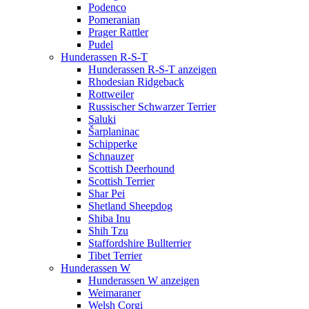
Podenco
Pomeranian
Prager Rattler
Pudel
Hunderassen R-S-T
Hunderassen R-S-T anzeigen
Rhodesian Ridgeback
Rottweiler
Russischer Schwarzer Terrier
Saluki
Šarplaninac
Schipperke
Schnauzer
Scottish Deerhound
Scottish Terrier
Shar Pei
Shetland Sheepdog
Shiba Inu
Shih Tzu
Staffordshire Bullterrier
Tibet Terrier
Hunderassen W
Hunderassen W anzeigen
Weimaraner
Welsh Corgi