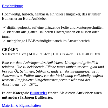
Beschreibung
Hochwertig, hübsch, haltbar & ein toller Hingucker, das ist unser
Bullterrier an Bord Aufkleber.
✓ digital gedruckt auf eine glänzende Folie und konturgeschnitten
✓ klebt auf alle glatten, sauberen Untergründen ob aussen oder
innen
✓ mehrjährige UV-Beständigkeit auch im Aussenbereich
GRÖßEN
S
= 10cm x 15cm |
M
= 20 x 31cm |
L
= 30 x 47cm |
XL
= 40 x 63cm
Bitte vor dem Anbringen des Aufklebers, Untergrund gründlich
reinigen! Die zu beklebende Fläche muss sauber, trocken, glatt und
frei von Öl, Schmiere, Silikon o. anderen Verunreinigungen sein.
Autowachs o. Politur muss vor der Verklebung vollständig entfernt
werden! Empfohlene Umgebungstemperatur während des
Anbringens: ab +10°C.
In der Kategorie
Bullterrier
finden Sie diesen Aufkleber auch
mit anders farbigen Bullterrier.
Material & Eigenschaften