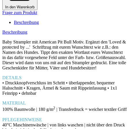
In den Warenkorb
Frage zum Produkt
Beschreibung
Beschreibung
Baby Strampler mit American Pit Bull Motiv. Ergänzt den 'Loved &
protected by ...' Schriftzug mit eurem Wunschtext wie z.B.: den
Namen des Hundes. Tippt den exakten Wortlaut eures Wunschtext
in das dafür vorgesehene Feld unter der Farb- bzw. Größenauswahl.
Dieser wird dann von uns mit auf den Strampler gedruckt. Eine tolle
Geschenkidee für Mütter, Väter und Hundebesitzer!
DETAILS
• Druckknopfverschluss im Schritt • überlappender, bequemer
Halsschnitt • Kragen, Ärmel & Saum mit Rippeinfassung • 1x1
Feinripp • dehnbar
MATERIAL
2
100% Baumwolle | 180 g/m
| Transferdruck = weicher textiler Griff
PFLEGEHINWEISE
40°C Maschinenwäsche | von links waschen | nicht über den Druck