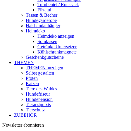
Turnbeutel / Rucksack
Filzetui
Tassen & Becher
Hundegarderobe
Halsbandanhänger
Heimdeko
Heimdeko anzeigen
Sofakissen
Getränke Untersetzer
Kühlschrankmagnete
Geschenkgutscheine
THEMEN
THEMEN anzeigen
Selbst gestalten
Pfoten
Katzen
Tiere des Waldes
Hundefriseur
Hundepension
Tierarztpraxis
Tierschutz
ZUBEHÖR
Newsletter abonnieren