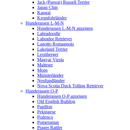
Jack (Parson) Russell Terrier
Japan Chin
Kangal
Kromfohrländer
Hunderassen L-M-N
Hunderassen L-M-N anzeigen
Labradoodle
Labrador Retriever
Lagotto Romagnolo
Lakeland Terrier
Leonberger
Magyar Vizsla
Malteser
Mops
Münsterländer
Neufundländer
Nova Scotia Duck Tolling Retriever
Hunderassen O-P
Hunderassen O-P anzeigen
Old English Bulldog
Papillon
Pekingese
Podenco
Pomeranian
Prager Rattler