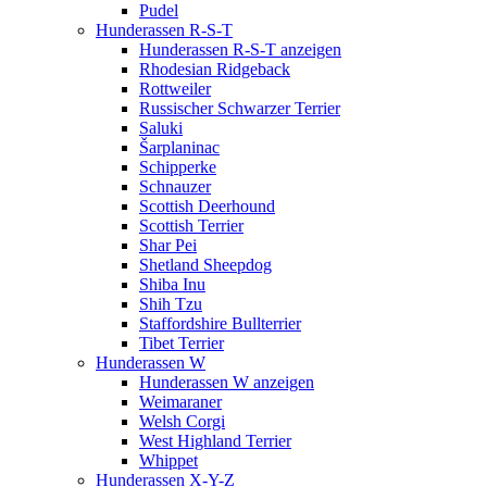
Pudel
Hunderassen R-S-T
Hunderassen R-S-T anzeigen
Rhodesian Ridgeback
Rottweiler
Russischer Schwarzer Terrier
Saluki
Šarplaninac
Schipperke
Schnauzer
Scottish Deerhound
Scottish Terrier
Shar Pei
Shetland Sheepdog
Shiba Inu
Shih Tzu
Staffordshire Bullterrier
Tibet Terrier
Hunderassen W
Hunderassen W anzeigen
Weimaraner
Welsh Corgi
West Highland Terrier
Whippet
Hunderassen X-Y-Z