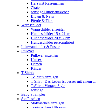
Herz mit Rassenamen
Zitate
sonstige Hundeaufkleber
Blüten & Natur
Pferde & Tiere
Warnschilder
Warnschilder anzeigen
Hundeschilder 15 x 21cm
Hundeschilder 20 x 30cm
Hundeschilder personalisiert
Leinwandbilder & Poster
Pullover
Pullover anzeigen
Unisex
Damen
Kinder
T-Shirt's
T-Shirt's anzeigen
T-Shirt - Das Leben ist besser mit einem ...
T-Shirt - Vintage Style
sonstige
Baby Strampler
Stofftaschen
Stofftaschen anzeigen
Tragetaschen / Shopper