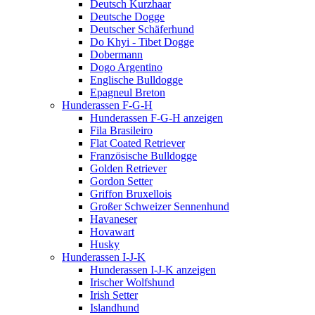
Deutsch Kurzhaar
Deutsche Dogge
Deutscher Schäferhund
Do Khyi - Tibet Dogge
Dobermann
Dogo Argentino
Englische Bulldogge
Epagneul Breton
Hunderassen F-G-H
Hunderassen F-G-H anzeigen
Fila Brasileiro
Flat Coated Retriever
Französische Bulldogge
Golden Retriever
Gordon Setter
Griffon Bruxellois
Großer Schweizer Sennenhund
Havaneser
Hovawart
Husky
Hunderassen I-J-K
Hunderassen I-J-K anzeigen
Irischer Wolfshund
Irish Setter
Islandhund