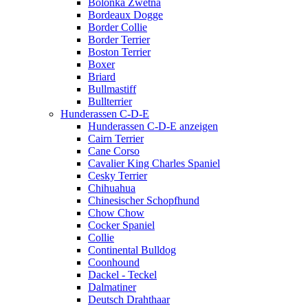
Bolonka Zwetna
Bordeaux Dogge
Border Collie
Border Terrier
Boston Terrier
Boxer
Briard
Bullmastiff
Bullterrier
Hunderassen C-D-E
Hunderassen C-D-E anzeigen
Cairn Terrier
Cane Corso
Cavalier King Charles Spaniel
Cesky Terrier
Chihuahua
Chinesischer Schopfhund
Chow Chow
Cocker Spaniel
Collie
Continental Bulldog
Coonhound
Dackel - Teckel
Dalmatiner
Deutsch Drahthaar