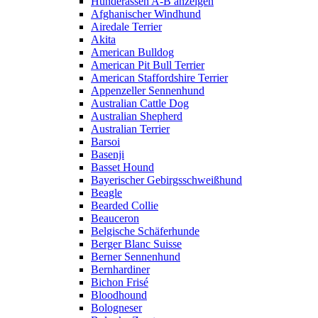
Hunderassen A-B anzeigen
Afghanischer Windhund
Airedale Terrier
Akita
American Bulldog
American Pit Bull Terrier
American Staffordshire Terrier
Appenzeller Sennenhund
Australian Cattle Dog
Australian Shepherd
Australian Terrier
Barsoi
Basenji
Basset Hound
Bayerischer Gebirgsschweißhund
Beagle
Bearded Collie
Beauceron
Belgische Schäferhunde
Berger Blanc Suisse
Berner Sennenhund
Bernhardiner
Bichon Frisé
Bloodhound
Bologneser