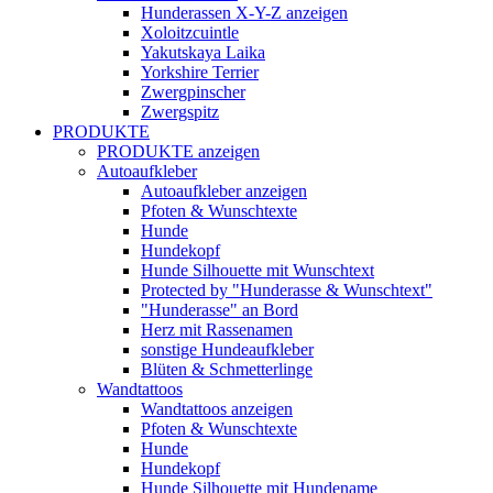
Hunderassen X-Y-Z anzeigen
Xoloitzcuintle
Yakutskaya Laika
Yorkshire Terrier
Zwergpinscher
Zwergspitz
PRODUKTE
PRODUKTE anzeigen
Autoaufkleber
Autoaufkleber anzeigen
Pfoten & Wunschtexte
Hunde
Hundekopf
Hunde Silhouette mit Wunschtext
Protected by "Hunderasse & Wunschtext"
"Hunderasse" an Bord
Herz mit Rassenamen
sonstige Hundeaufkleber
Blüten & Schmetterlinge
Wandtattoos
Wandtattoos anzeigen
Pfoten & Wunschtexte
Hunde
Hundekopf
Hunde Silhouette mit Hundename