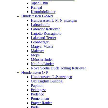
Japan Chin
Kangal
Kromfohrländer
Hunderassen L-M-N
Hunderassen L-M-N anzeigen
Labradoodle
Labrador Retriever
Lagotto Romagnolo
Lakeland Terrier
Leonberger
Magyar Vizsla
Malteser
Mops
Münsterländer
Neufundländer
Nova Scotia Duck Tolling Retriever
Hunderassen O-P
Hunderassen O-P anzeigen
Old English Bulldog
Papillon
Pekingese
Podenco
Pomeranian
Prager Rattler
Pudel