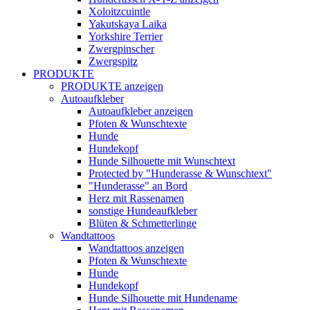
Xoloitzcuintle
Yakutskaya Laika
Yorkshire Terrier
Zwergpinscher
Zwergspitz
PRODUKTE
PRODUKTE anzeigen
Autoaufkleber
Autoaufkleber anzeigen
Pfoten & Wunschtexte
Hunde
Hundekopf
Hunde Silhouette mit Wunschtext
Protected by "Hunderasse & Wunschtext"
"Hunderasse" an Bord
Herz mit Rassenamen
sonstige Hundeaufkleber
Blüten & Schmetterlinge
Wandtattoos
Wandtattoos anzeigen
Pfoten & Wunschtexte
Hunde
Hundekopf
Hunde Silhouette mit Hundename