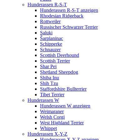
Hunderassen R-S-T
Hunderassen R-S-T anzeigen
Rhodesian Ridgeback
Rottweiler
Russischer Schwarzer Terrier
Saluki
Šarplaninac
Schipperke
Schnauzer
Scottish Deerhound
Scottish Terrier
Shar Pei
Shetland Sheepdog
Shiba Inu
Shih Tzu
Staffordshire Bullterrier
Tibet Terrier
Hunderassen W
Hunderassen W anzeigen
Weimaraner
Welsh Corgi
West Highland Terrier
Whippet
Hunderassen X-Y-Z
Hunderassen X-Y-Z anzeigen