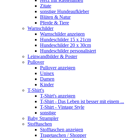
Herz mit Rassenamen
Zitate
sonstige Hundeaufkleber
Blüten & Natur
Pferde & Tiere
Warnschilder
Warnschilder anzeigen
Hundeschilder 15 x 21cm
Hundeschilder 20 x 30cm
Hundeschilder personalisiert
Leinwandbilder & Poster
Pullover
Pullover anzeigen
Unisex
Damen
Kinder
T-Shirt's
T-Shirt's anzeigen
T-Shirt - Das Leben ist besser mit einem ...
T-Shirt - Vintage Style
sonstige
Baby Strampler
Stofftaschen
Stofftaschen anzeigen
Tragetaschen / Shopper