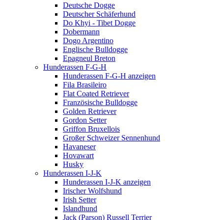
Deutsche Dogge
Deutscher Schäferhund
Do Khyi - Tibet Dogge
Dobermann
Dogo Argentino
Englische Bulldogge
Epagneul Breton
Hunderassen F-G-H
Hunderassen F-G-H anzeigen
Fila Brasileiro
Flat Coated Retriever
Französische Bulldogge
Golden Retriever
Gordon Setter
Griffon Bruxellois
Großer Schweizer Sennenhund
Havaneser
Hovawart
Husky
Hunderassen I-J-K
Hunderassen I-J-K anzeigen
Irischer Wolfshund
Irish Setter
Islandhund
Jack (Parson) Russell Terrier