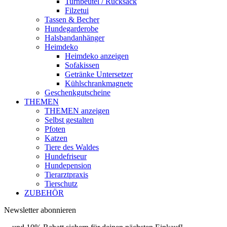
Turnbeutel / Rucksack
Filzetui
Tassen & Becher
Hundegarderobe
Halsbandanhänger
Heimdeko
Heimdeko anzeigen
Sofakissen
Getränke Untersetzer
Kühlschrankmagnete
Geschenkgutscheine
THEMEN
THEMEN anzeigen
Selbst gestalten
Pfoten
Katzen
Tiere des Waldes
Hundefriseur
Hundepension
Tierarztpraxis
Tierschutz
ZUBEHÖR
Newsletter abonnieren