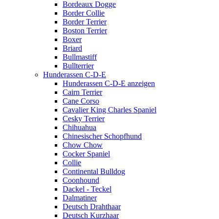
Bordeaux Dogge
Border Collie
Border Terrier
Boston Terrier
Boxer
Briard
Bullmastiff
Bullterrier
Hunderassen C-D-E
Hunderassen C-D-E anzeigen
Cairn Terrier
Cane Corso
Cavalier King Charles Spaniel
Cesky Terrier
Chihuahua
Chinesischer Schopfhund
Chow Chow
Cocker Spaniel
Collie
Continental Bulldog
Coonhound
Dackel - Teckel
Dalmatiner
Deutsch Drahthaar
Deutsch Kurzhaar