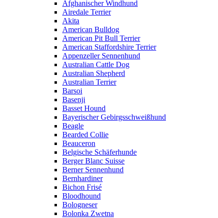
Afghanischer Windhund
Airedale Terrier
Akita
American Bulldog
American Pit Bull Terrier
American Staffordshire Terrier
Appenzeller Sennenhund
Australian Cattle Dog
Australian Shepherd
Australian Terrier
Barsoi
Basenji
Basset Hound
Bayerischer Gebirgsschweißhund
Beagle
Bearded Collie
Beauceron
Belgische Schäferhunde
Berger Blanc Suisse
Berner Sennenhund
Bernhardiner
Bichon Frisé
Bloodhound
Bologneser
Bolonka Zwetna