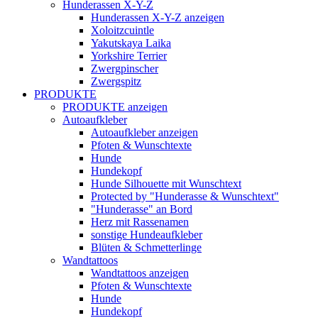
Hunderassen X-Y-Z
Hunderassen X-Y-Z anzeigen
Xoloitzcuintle
Yakutskaya Laika
Yorkshire Terrier
Zwergpinscher
Zwergspitz
PRODUKTE
PRODUKTE anzeigen
Autoaufkleber
Autoaufkleber anzeigen
Pfoten & Wunschtexte
Hunde
Hundekopf
Hunde Silhouette mit Wunschtext
Protected by "Hunderasse & Wunschtext"
"Hunderasse" an Bord
Herz mit Rassenamen
sonstige Hundeaufkleber
Blüten & Schmetterlinge
Wandtattoos
Wandtattoos anzeigen
Pfoten & Wunschtexte
Hunde
Hundekopf