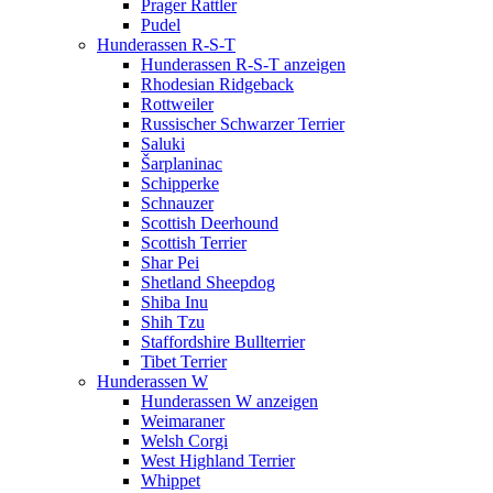
Prager Rattler
Pudel
Hunderassen R-S-T
Hunderassen R-S-T anzeigen
Rhodesian Ridgeback
Rottweiler
Russischer Schwarzer Terrier
Saluki
Šarplaninac
Schipperke
Schnauzer
Scottish Deerhound
Scottish Terrier
Shar Pei
Shetland Sheepdog
Shiba Inu
Shih Tzu
Staffordshire Bullterrier
Tibet Terrier
Hunderassen W
Hunderassen W anzeigen
Weimaraner
Welsh Corgi
West Highland Terrier
Whippet