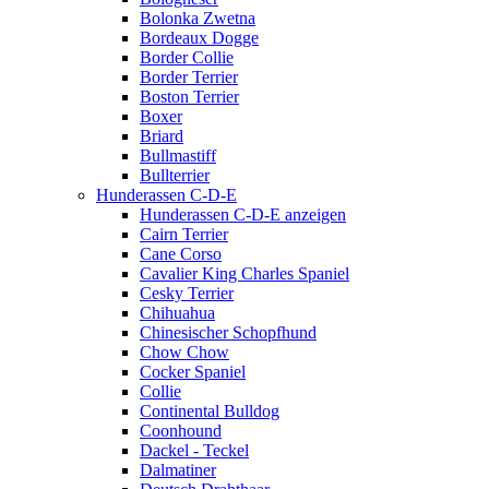
Bolonka Zwetna
Bordeaux Dogge
Border Collie
Border Terrier
Boston Terrier
Boxer
Briard
Bullmastiff
Bullterrier
Hunderassen C-D-E
Hunderassen C-D-E anzeigen
Cairn Terrier
Cane Corso
Cavalier King Charles Spaniel
Cesky Terrier
Chihuahua
Chinesischer Schopfhund
Chow Chow
Cocker Spaniel
Collie
Continental Bulldog
Coonhound
Dackel - Teckel
Dalmatiner