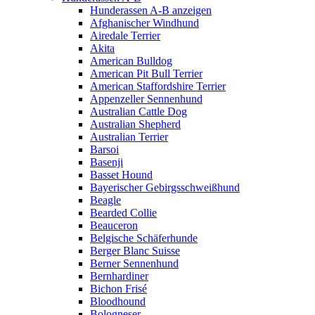
Hunderassen A-B anzeigen
Afghanischer Windhund
Airedale Terrier
Akita
American Bulldog
American Pit Bull Terrier
American Staffordshire Terrier
Appenzeller Sennenhund
Australian Cattle Dog
Australian Shepherd
Australian Terrier
Barsoi
Basenji
Basset Hound
Bayerischer Gebirgsschweißhund
Beagle
Bearded Collie
Beauceron
Belgische Schäferhunde
Berger Blanc Suisse
Berner Sennenhund
Bernhardiner
Bichon Frisé
Bloodhound
Bologneser