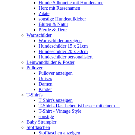
Hunde Silhouette mit Hundename
Herz mit Rassenamen
Zitate
sonstige Hundeaufkleber
Blüten & Natur
Pferde & Tiere
Warnschilder
Warnschilder anzeigen
Hundeschilder 15 x 21cm
Hundeschilder 20 x 30cm
Hundeschilder personalisiert
Leinwandbilder & Poster
Pullover
Pullover anzeigen
Unisex
Damen
Kinder
T-Shirt's
T-Shirt's anzeigen
T-Shirt - Das Leben ist besser mit einem ...
T-Shirt - Vintage Style
sonstige
Baby Strampler
Stofftaschen
Stofftaschen anzeigen