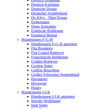
Deutsch Drahthaar
Deutsch Kurzhaar
Deutsche Dogge
Deutscher Schäferhund
Do Khyi - Tibet Dogge
Dobermann
Dogo Argentino
Englische Bulldogge
Epagneul Breton
Hunderassen F-G-H
Hunderassen F-G-H anzeigen
Fila Brasileiro
Flat Coated Retriever
Französische Bulldogge
Golden Retriever
Gordon Setter
Griffon Bruxellois
Großer Schweizer Sennenhund
Havaneser
Hovawart
Husky
Hunderassen I-J-K
Hunderassen I-J-K anzeigen
Irischer Wolfshund
Irish Setter