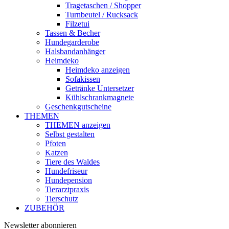
Tragetaschen / Shopper
Turnbeutel / Rucksack
Filzetui
Tassen & Becher
Hundegarderobe
Halsbandanhänger
Heimdeko
Heimdeko anzeigen
Sofakissen
Getränke Untersetzer
Kühlschrankmagnete
Geschenkgutscheine
THEMEN
THEMEN anzeigen
Selbst gestalten
Pfoten
Katzen
Tiere des Waldes
Hundefriseur
Hundepension
Tierarztpraxis
Tierschutz
ZUBEHÖR
Newsletter abonnieren