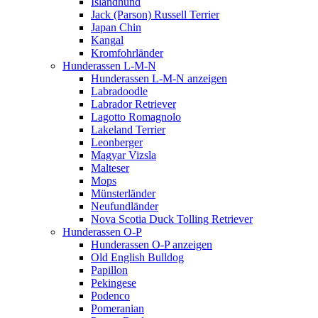
Islandhund
Jack (Parson) Russell Terrier
Japan Chin
Kangal
Kromfohrländer
Hunderassen L-M-N
Hunderassen L-M-N anzeigen
Labradoodle
Labrador Retriever
Lagotto Romagnolo
Lakeland Terrier
Leonberger
Magyar Vizsla
Malteser
Mops
Münsterländer
Neufundländer
Nova Scotia Duck Tolling Retriever
Hunderassen O-P
Hunderassen O-P anzeigen
Old English Bulldog
Papillon
Pekingese
Podenco
Pomeranian