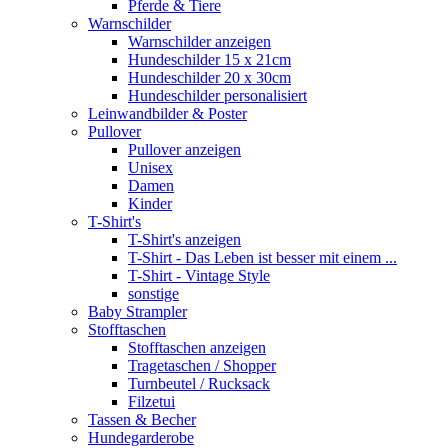
Pferde & Tiere
Warnschilder
Warnschilder anzeigen
Hundeschilder 15 x 21cm
Hundeschilder 20 x 30cm
Hundeschilder personalisiert
Leinwandbilder & Poster
Pullover
Pullover anzeigen
Unisex
Damen
Kinder
T-Shirt's
T-Shirt's anzeigen
T-Shirt - Das Leben ist besser mit einem ...
T-Shirt - Vintage Style
sonstige
Baby Strampler
Stofftaschen
Stofftaschen anzeigen
Tragetaschen / Shopper
Turnbeutel / Rucksack
Filzetui
Tassen & Becher
Hundegarderobe