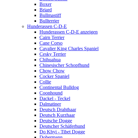
Boxer
Briard
Bullmastiff
Bullterrier
Hunderassen C-D-E
Hunderassen C-D-E anzeigen
Cairn Terrier
Cane Corso
Cavalier King Charles Spaniel
Cesky Terrier
Chihuahua
Chinesischer Schopfhund
Chow Chow
Cocker Spaniel
Collie
Continental Bulldog
Coonhound
Dackel - Teckel
Dalmatiner
Deutsch Drahthaar
Deutsch Kurzhaar
Deutsche Dogge
Deutscher Schäferhund
Do Khyi - Tibet Dogge
Dobermann