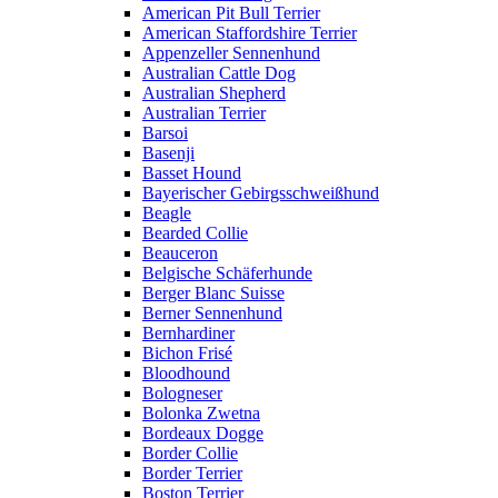
American Pit Bull Terrier
American Staffordshire Terrier
Appenzeller Sennenhund
Australian Cattle Dog
Australian Shepherd
Australian Terrier
Barsoi
Basenji
Basset Hound
Bayerischer Gebirgsschweißhund
Beagle
Bearded Collie
Beauceron
Belgische Schäferhunde
Berger Blanc Suisse
Berner Sennenhund
Bernhardiner
Bichon Frisé
Bloodhound
Bologneser
Bolonka Zwetna
Bordeaux Dogge
Border Collie
Border Terrier
Boston Terrier