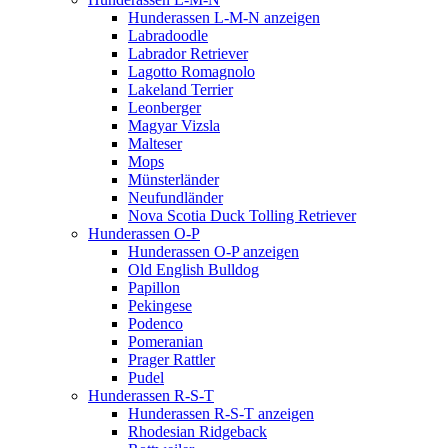
Hunderassen L-M-N anzeigen
Labradoodle
Labrador Retriever
Lagotto Romagnolo
Lakeland Terrier
Leonberger
Magyar Vizsla
Malteser
Mops
Münsterländer
Neufundländer
Nova Scotia Duck Tolling Retriever
Hunderassen O-P
Hunderassen O-P anzeigen
Old English Bulldog
Papillon
Pekingese
Podenco
Pomeranian
Prager Rattler
Pudel
Hunderassen R-S-T
Hunderassen R-S-T anzeigen
Rhodesian Ridgeback