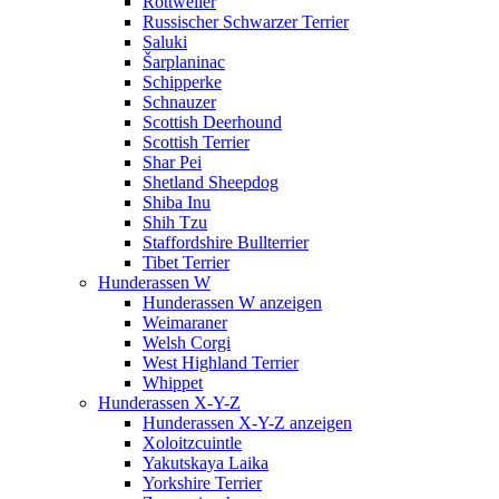
Rottweiler
Russischer Schwarzer Terrier
Saluki
Šarplaninac
Schipperke
Schnauzer
Scottish Deerhound
Scottish Terrier
Shar Pei
Shetland Sheepdog
Shiba Inu
Shih Tzu
Staffordshire Bullterrier
Tibet Terrier
Hunderassen W
Hunderassen W anzeigen
Weimaraner
Welsh Corgi
West Highland Terrier
Whippet
Hunderassen X-Y-Z
Hunderassen X-Y-Z anzeigen
Xoloitzcuintle
Yakutskaya Laika
Yorkshire Terrier