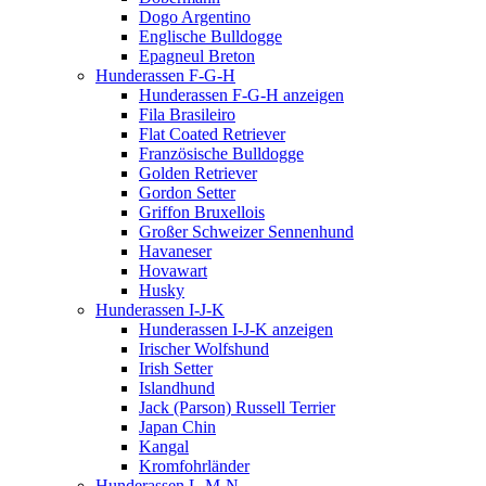
Dogo Argentino
Englische Bulldogge
Epagneul Breton
Hunderassen F-G-H
Hunderassen F-G-H anzeigen
Fila Brasileiro
Flat Coated Retriever
Französische Bulldogge
Golden Retriever
Gordon Setter
Griffon Bruxellois
Großer Schweizer Sennenhund
Havaneser
Hovawart
Husky
Hunderassen I-J-K
Hunderassen I-J-K anzeigen
Irischer Wolfshund
Irish Setter
Islandhund
Jack (Parson) Russell Terrier
Japan Chin
Kangal
Kromfohrländer
Hunderassen L-M-N