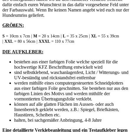
dafür einfach euren Wunschtext in das dafür vorgesehene Feld unter
der Farbauswahl. Wenn Ihr keinen Namen angebt wird euch nur der
Hundeumriss geliefert.
GRÖßEN:
S
= 10cm x 7cm |
M
= 20 x 14cm |
L
= 35 x 25cm |
XL
= 55 x 39cm
|
XXL
= 80 x 56cm |
XXXL
= 110 x 77cm
DIE AUFKLEBER:
bestehen aus einer farbigen Folie welche speziell für die
hochwertige KFZ Beschriftung entwickelt wird
sind selbstklebend, waschanlagenfest, Licht / Witterungs- und
UV-beständig und rückstandsfrei entfernbar
werden mithilfe eines computergesteuerten Schneidplotters
aus einer farbigen Folie geschnitten. Sie bestehen nur aus den
farbigen Linien des Motivs und werden mithilfe der
vormontierten Übertragungsfolie verklebt.
können auf alle glatten Flächen im Aussen- oder auch
Innenbereich geklebt werden, z.B.: Spiegel, Briefkästen,
Haustüren, Scheiben etc.
halten, bei sachgemäßer Anbringung, 4-8 Jahre
Eine detaillierte Verklebeanleitung und ein Testaufkleber legen