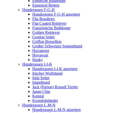
Englische Bulldogge
Epagneul Breton
Hunderassen F-G-H
Hunderassen F-G-H anzeigen
Fila Brasileiro
Flat Coated Retriever
Französische Bulldogge
Golden Retriever
Gordon Setter
Griffon Bruxellois
Großer Schweizer Sennenhund
Havaneser
Hovawart
Husky
Hunderassen I-J-K
Hunderassen I-J-K anzeigen
Irischer Wolfshund
Irish Setter
Islandhund
Jack (Parson) Russell Terrier
Japan Chin
Kangal
Kromfohrländer
Hunderassen L-M-N
Hunderassen L-M-N anzeigen