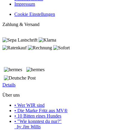
Impressum
Cookie Einstellungen
Zahlung & Versand
Details
Über uns
• Wer WIR sind
• Die Marke Fritz aus MV®
• 10 Bitten eines Hundes
• "Wie konntest du nur?"
by Jim Willis