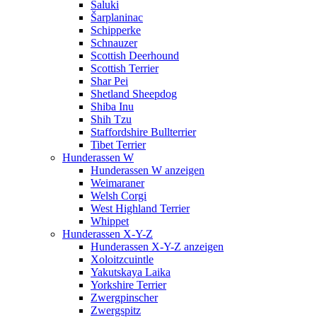
Saluki
Šarplaninac
Schipperke
Schnauzer
Scottish Deerhound
Scottish Terrier
Shar Pei
Shetland Sheepdog
Shiba Inu
Shih Tzu
Staffordshire Bullterrier
Tibet Terrier
Hunderassen W
Hunderassen W anzeigen
Weimaraner
Welsh Corgi
West Highland Terrier
Whippet
Hunderassen X-Y-Z
Hunderassen X-Y-Z anzeigen
Xoloitzcuintle
Yakutskaya Laika
Yorkshire Terrier
Zwergpinscher
Zwergspitz