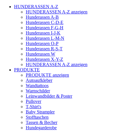
HUNDERASSEN A-Z
HUNDERASSEN A-Z anzeigen
Hunderassen A-B
Hunderassen C-D-E
Hunderassen F-G-H
Hunderassen I-J-K
Hunderassen L-M-N
Hunderassen O-P
Hunderassen R-S-T
Hunderassen W
Hunderassen X-Y-Z
HUNDERASSEN A-Z anzeigen
PRODUKTE
PRODUKTE anzeigen
Autoaufkleber
Wandtattoos
Warnschilder
Leinwandbilder & Poster
Pullover
T-Shirt's
Baby Strampler
Stofftaschen
Tassen & Becher
Hundegarderobe