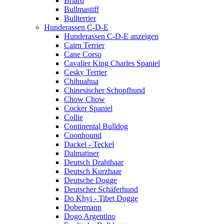
Briard
Bullmastiff
Bullterrier
Hunderassen C-D-E
Hunderassen C-D-E anzeigen
Cairn Terrier
Cane Corso
Cavalier King Charles Spaniel
Cesky Terrier
Chihuahua
Chinesischer Schopfhund
Chow Chow
Cocker Spaniel
Collie
Continental Bulldog
Coonhound
Dackel - Teckel
Dalmatiner
Deutsch Drahthaar
Deutsch Kurzhaar
Deutsche Dogge
Deutscher Schäferhund
Do Khyi - Tibet Dogge
Dobermann
Dogo Argentino