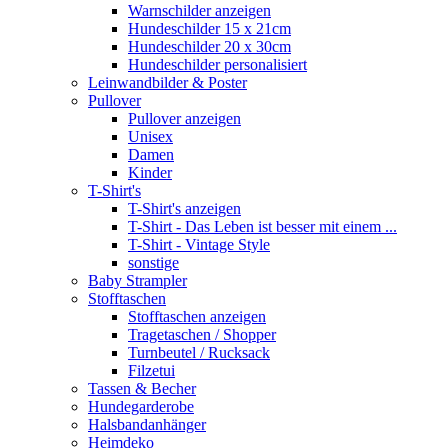
Warnschilder anzeigen
Hundeschilder 15 x 21cm
Hundeschilder 20 x 30cm
Hundeschilder personalisiert
Leinwandbilder & Poster
Pullover
Pullover anzeigen
Unisex
Damen
Kinder
T-Shirt's
T-Shirt's anzeigen
T-Shirt - Das Leben ist besser mit einem ...
T-Shirt - Vintage Style
sonstige
Baby Strampler
Stofftaschen
Stofftaschen anzeigen
Tragetaschen / Shopper
Turnbeutel / Rucksack
Filzetui
Tassen & Becher
Hundegarderobe
Halsbandanhänger
Heimdeko