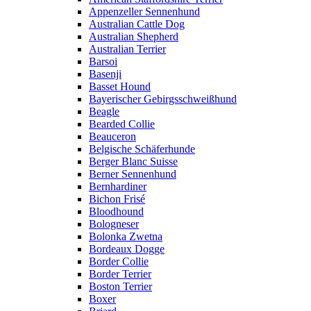
Appenzeller Sennenhund
Australian Cattle Dog
Australian Shepherd
Australian Terrier
Barsoi
Basenji
Basset Hound
Bayerischer Gebirgsschweißhund
Beagle
Bearded Collie
Beauceron
Belgische Schäferhunde
Berger Blanc Suisse
Berner Sennenhund
Bernhardiner
Bichon Frisé
Bloodhound
Bologneser
Bolonka Zwetna
Bordeaux Dogge
Border Collie
Border Terrier
Boston Terrier
Boxer