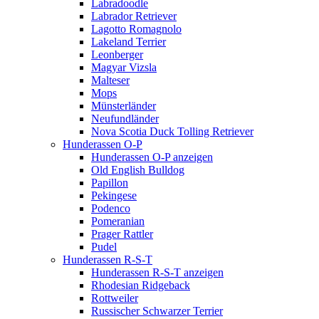
Labradoodle
Labrador Retriever
Lagotto Romagnolo
Lakeland Terrier
Leonberger
Magyar Vizsla
Malteser
Mops
Münsterländer
Neufundländer
Nova Scotia Duck Tolling Retriever
Hunderassen O-P
Hunderassen O-P anzeigen
Old English Bulldog
Papillon
Pekingese
Podenco
Pomeranian
Prager Rattler
Pudel
Hunderassen R-S-T
Hunderassen R-S-T anzeigen
Rhodesian Ridgeback
Rottweiler
Russischer Schwarzer Terrier