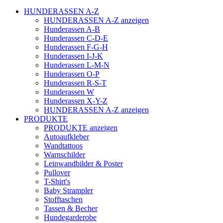
HUNDERASSEN A-Z
HUNDERASSEN A-Z anzeigen
Hunderassen A-B
Hunderassen C-D-E
Hunderassen F-G-H
Hunderassen I-J-K
Hunderassen L-M-N
Hunderassen O-P
Hunderassen R-S-T
Hunderassen W
Hunderassen X-Y-Z
HUNDERASSEN A-Z anzeigen
PRODUKTE
PRODUKTE anzeigen
Autoaufkleber
Wandtattoos
Warnschilder
Leinwandbilder & Poster
Pullover
T-Shirt's
Baby Strampler
Stofftaschen
Tassen & Becher
Hundegarderobe