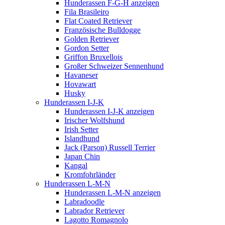
Hunderassen F-G-H anzeigen
Fila Brasileiro
Flat Coated Retriever
Französische Bulldogge
Golden Retriever
Gordon Setter
Griffon Bruxellois
Großer Schweizer Sennenhund
Havaneser
Hovawart
Husky
Hunderassen I-J-K
Hunderassen I-J-K anzeigen
Irischer Wolfshund
Irish Setter
Islandhund
Jack (Parson) Russell Terrier
Japan Chin
Kangal
Kromfohrländer
Hunderassen L-M-N
Hunderassen L-M-N anzeigen
Labradoodle
Labrador Retriever
Lagotto Romagnolo