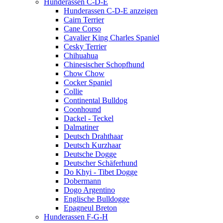
Hunderassen C-D-E
Hunderassen C-D-E anzeigen
Cairn Terrier
Cane Corso
Cavalier King Charles Spaniel
Cesky Terrier
Chihuahua
Chinesischer Schopfhund
Chow Chow
Cocker Spaniel
Collie
Continental Bulldog
Coonhound
Dackel - Teckel
Dalmatiner
Deutsch Drahthaar
Deutsch Kurzhaar
Deutsche Dogge
Deutscher Schäferhund
Do Khyi - Tibet Dogge
Dobermann
Dogo Argentino
Englische Bulldogge
Epagneul Breton
Hunderassen F-G-H