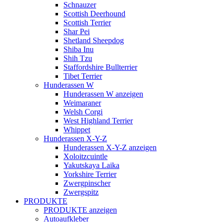
Schnauzer
Scottish Deerhound
Scottish Terrier
Shar Pei
Shetland Sheepdog
Shiba Inu
Shih Tzu
Staffordshire Bullterrier
Tibet Terrier
Hunderassen W
Hunderassen W anzeigen
Weimaraner
Welsh Corgi
West Highland Terrier
Whippet
Hunderassen X-Y-Z
Hunderassen X-Y-Z anzeigen
Xoloitzcuintle
Yakutskaya Laika
Yorkshire Terrier
Zwergpinscher
Zwergspitz
PRODUKTE
PRODUKTE anzeigen
Autoaufkleber