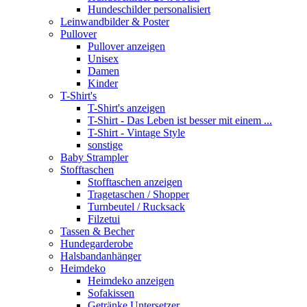
Hundeschilder personalisiert
Leinwandbilder & Poster
Pullover
Pullover anzeigen
Unisex
Damen
Kinder
T-Shirt's
T-Shirt's anzeigen
T-Shirt - Das Leben ist besser mit einem ...
T-Shirt - Vintage Style
sonstige
Baby Strampler
Stofftaschen
Stofftaschen anzeigen
Tragetaschen / Shopper
Turnbeutel / Rucksack
Filzetui
Tassen & Becher
Hundegarderobe
Halsbandanhänger
Heimdeko
Heimdeko anzeigen
Sofakissen
Getränke Untersetzer