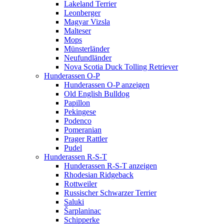
Lakeland Terrier
Leonberger
Magyar Vizsla
Malteser
Mops
Münsterländer
Neufundländer
Nova Scotia Duck Tolling Retriever
Hunderassen O-P
Hunderassen O-P anzeigen
Old English Bulldog
Papillon
Pekingese
Podenco
Pomeranian
Prager Rattler
Pudel
Hunderassen R-S-T
Hunderassen R-S-T anzeigen
Rhodesian Ridgeback
Rottweiler
Russischer Schwarzer Terrier
Saluki
Šarplaninac
Schipperke