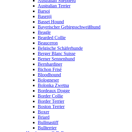
Australian Shepherd
Australian Terrier
Barsoi
Basenji
Basset Hound
Bayerischer Gebirgsschweißhund
Beagle
Bearded Collie
Beauceron
Belgische Schäferhunde
Berger Blanc Suisse
Berner Sennenhund
Bernhardiner
Bichon Frisé
Bloodhound
Bologneser
Bolonka Zwetna
Bordeaux Dogge
Border Collie
Border Terrier
Boston Terrier
Boxer
Briard
Bullmastiff
Bullterrier