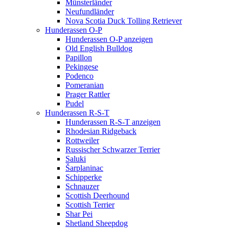
Münsterländer
Neufundländer
Nova Scotia Duck Tolling Retriever
Hunderassen O-P
Hunderassen O-P anzeigen
Old English Bulldog
Papillon
Pekingese
Podenco
Pomeranian
Prager Rattler
Pudel
Hunderassen R-S-T
Hunderassen R-S-T anzeigen
Rhodesian Ridgeback
Rottweiler
Russischer Schwarzer Terrier
Saluki
Šarplaninac
Schipperke
Schnauzer
Scottish Deerhound
Scottish Terrier
Shar Pei
Shetland Sheepdog