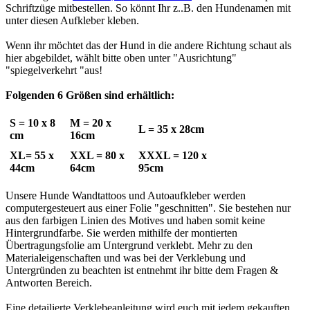
Schriftzüge mitbestellen. So könnt Ihr z..B. den Hundenamen mit
unter diesen Aufkleber kleben.
Wenn ihr möchtet das der Hund in die andere Richtung schaut als
hier abgebildet, wählt bitte oben unter "Ausrichtung"
"spiegelverkehrt "aus!
Folgenden 6 Größen sind erhältlich:
S = 10 x 8
M = 20 x
L = 35 x 28cm
cm
16cm
XL= 55 x
XXL = 80 x
XXXL = 120 x
44cm
64cm
95cm
Unsere Hunde Wandtattoos und Autoaufkleber werden
computergesteuert aus einer Folie "geschnitten". Sie bestehen nur
aus den farbigen Linien des Motives und haben somit keine
Hintergrundfarbe. Sie werden mithilfe der montierten
Übertragungsfolie am Untergrund verklebt. Mehr zu den
Materialeigenschaften und was bei der Verklebung und
Untergründen zu beachten ist entnehmt ihr bitte dem Fragen &
Antworten Bereich.
Eine detailierte Verklebeanleitung wird euch mit jedem gekauften