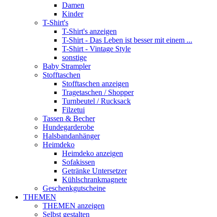
Damen
Kinder
T-Shirt's
T-Shirt's anzeigen
T-Shirt - Das Leben ist besser mit einem ...
T-Shirt - Vintage Style
sonstige
Baby Strampler
Stofftaschen
Stofftaschen anzeigen
Tragetaschen / Shopper
Turnbeutel / Rucksack
Filzetui
Tassen & Becher
Hundegarderobe
Halsbandanhänger
Heimdeko
Heimdeko anzeigen
Sofakissen
Getränke Untersetzer
Kühlschrankmagnete
Geschenkgutscheine
THEMEN
THEMEN anzeigen
Selbst gestalten