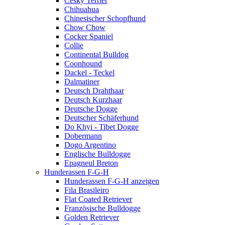
Cesky Terrier
Chihuahua
Chinesischer Schopfhund
Chow Chow
Cocker Spaniel
Collie
Continental Bulldog
Coonhound
Dackel - Teckel
Dalmatiner
Deutsch Drahthaar
Deutsch Kurzhaar
Deutsche Dogge
Deutscher Schäferhund
Do Khyi - Tibet Dogge
Dobermann
Dogo Argentino
Englische Bulldogge
Epagneul Breton
Hunderassen F-G-H
Hunderassen F-G-H anzeigen
Fila Brasileiro
Flat Coated Retriever
Französische Bulldogge
Golden Retriever