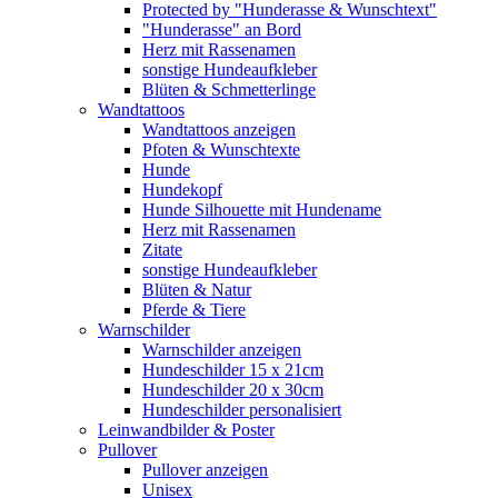
Protected by "Hunderasse & Wunschtext"
"Hunderasse" an Bord
Herz mit Rassenamen
sonstige Hundeaufkleber
Blüten & Schmetterlinge
Wandtattoos
Wandtattoos anzeigen
Pfoten & Wunschtexte
Hunde
Hundekopf
Hunde Silhouette mit Hundename
Herz mit Rassenamen
Zitate
sonstige Hundeaufkleber
Blüten & Natur
Pferde & Tiere
Warnschilder
Warnschilder anzeigen
Hundeschilder 15 x 21cm
Hundeschilder 20 x 30cm
Hundeschilder personalisiert
Leinwandbilder & Poster
Pullover
Pullover anzeigen
Unisex