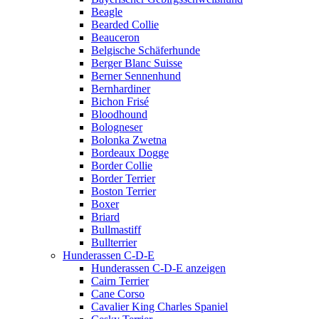
Beagle
Bearded Collie
Beauceron
Belgische Schäferhunde
Berger Blanc Suisse
Berner Sennenhund
Bernhardiner
Bichon Frisé
Bloodhound
Bologneser
Bolonka Zwetna
Bordeaux Dogge
Border Collie
Border Terrier
Boston Terrier
Boxer
Briard
Bullmastiff
Bullterrier
Hunderassen C-D-E
Hunderassen C-D-E anzeigen
Cairn Terrier
Cane Corso
Cavalier King Charles Spaniel