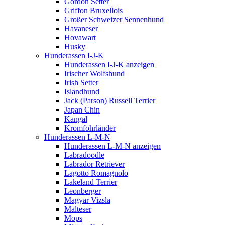
Gordon Setter
Griffon Bruxellois
Großer Schweizer Sennenhund
Havaneser
Hovawart
Husky
Hunderassen I-J-K
Hunderassen I-J-K anzeigen
Irischer Wolfshund
Irish Setter
Islandhund
Jack (Parson) Russell Terrier
Japan Chin
Kangal
Kromfohrländer
Hunderassen L-M-N
Hunderassen L-M-N anzeigen
Labradoodle
Labrador Retriever
Lagotto Romagnolo
Lakeland Terrier
Leonberger
Magyar Vizsla
Malteser
Mops