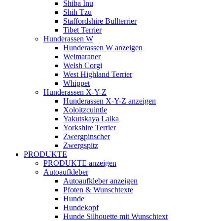
Shiba Inu
Shih Tzu
Staffordshire Bullterrier
Tibet Terrier
Hunderassen W
Hunderassen W anzeigen
Weimaraner
Welsh Corgi
West Highland Terrier
Whippet
Hunderassen X-Y-Z
Hunderassen X-Y-Z anzeigen
Xoloitzcuintle
Yakutskaya Laika
Yorkshire Terrier
Zwergpinscher
Zwergspitz
PRODUKTE
PRODUKTE anzeigen
Autoaufkleber
Autoaufkleber anzeigen
Pfoten & Wunschtexte
Hunde
Hundekopf
Hunde Silhouette mit Wunschtext