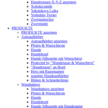
Hunderassen X-Y-Z anzeigen
Xoloitzcuintle
Yakutskaya Laika
Yorkshire Terrier
Zwergpinscher
Zwergspitz
PRODUKTE
PRODUKTE anzeigen
Autoaufkleber
Autoaufkleber anzeigen
Pfoten & Wunschtexte
Hunde
Hundekopf
Hunde Silhouette mit Wunschtext
Protected by "Hunderasse & Wunschtext"
"Hunderasse" an Bord
Herz mit Rassenamen
sonstige Hundeaufkleber
Blüten & Schmetterlinge
Wandtattoos
Wandtattoos anzeigen
Pfoten & Wunschtexte
Hunde
Hundekopf
Hunde Silhouette mit Hundename