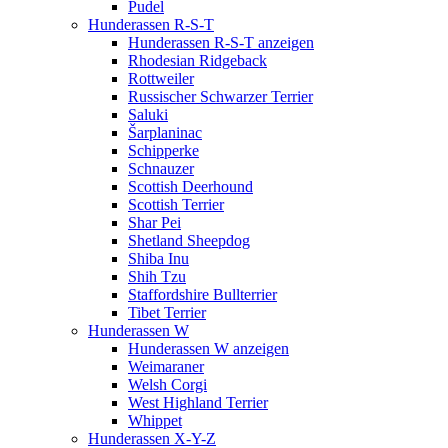
Pudel
Hunderassen R-S-T
Hunderassen R-S-T anzeigen
Rhodesian Ridgeback
Rottweiler
Russischer Schwarzer Terrier
Saluki
Šarplaninac
Schipperke
Schnauzer
Scottish Deerhound
Scottish Terrier
Shar Pei
Shetland Sheepdog
Shiba Inu
Shih Tzu
Staffordshire Bullterrier
Tibet Terrier
Hunderassen W
Hunderassen W anzeigen
Weimaraner
Welsh Corgi
West Highland Terrier
Whippet
Hunderassen X-Y-Z