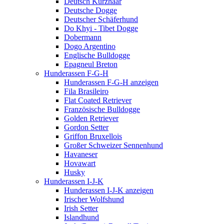
Deutsch Kurzhaar
Deutsche Dogge
Deutscher Schäferhund
Do Khyi - Tibet Dogge
Dobermann
Dogo Argentino
Englische Bulldogge
Epagneul Breton
Hunderassen F-G-H
Hunderassen F-G-H anzeigen
Fila Brasileiro
Flat Coated Retriever
Französische Bulldogge
Golden Retriever
Gordon Setter
Griffon Bruxellois
Großer Schweizer Sennenhund
Havaneser
Hovawart
Husky
Hunderassen I-J-K
Hunderassen I-J-K anzeigen
Irischer Wolfshund
Irish Setter
Islandhund