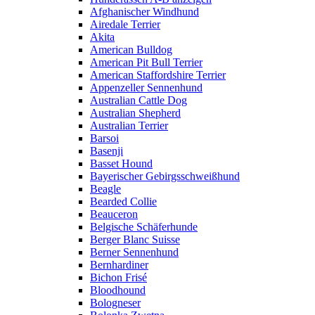
Afghanischer Windhund
Airedale Terrier
Akita
American Bulldog
American Pit Bull Terrier
American Staffordshire Terrier
Appenzeller Sennenhund
Australian Cattle Dog
Australian Shepherd
Australian Terrier
Barsoi
Basenji
Basset Hound
Bayerischer Gebirgsschweißhund
Beagle
Bearded Collie
Beauceron
Belgische Schäferhunde
Berger Blanc Suisse
Berner Sennenhund
Bernhardiner
Bichon Frisé
Bloodhound
Bologneser