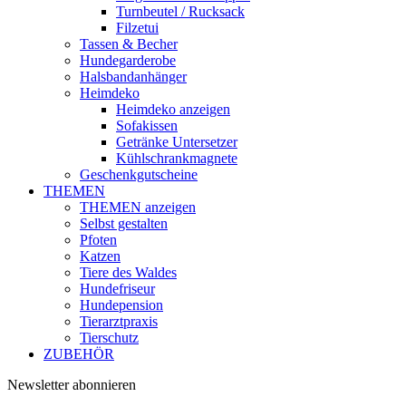
Turnbeutel / Rucksack
Filzetui
Tassen & Becher
Hundegarderobe
Halsbandanhänger
Heimdeko
Heimdeko anzeigen
Sofakissen
Getränke Untersetzer
Kühlschrankmagnete
Geschenkgutscheine
THEMEN
THEMEN anzeigen
Selbst gestalten
Pfoten
Katzen
Tiere des Waldes
Hundefriseur
Hundepension
Tierarztpraxis
Tierschutz
ZUBEHÖR
Newsletter abonnieren