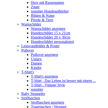
Herz mit Rassenamen
Zitate
sonstige Hundeaufkleber
Blüten & Natur
Pferde & Tiere
Warnschilder
Warnschilder anzeigen
Hundeschilder 15 x 21cm
Hundeschilder 20 x 30cm
Hundeschilder personalisiert
Leinwandbilder & Poster
Pullover
Pullover anzeigen
Unisex
Damen
Kinder
T-Shirt's
T-Shirt's anzeigen
T-Shirt - Das Leben ist besser mit einem ...
T-Shirt - Vintage Style
sonstige
Baby Strampler
Stofftaschen
Stofftaschen anzeigen
Tragetaschen / Shopper