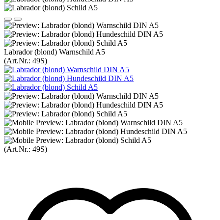
Labrador (blond) Warnschild A5
(Art.Nr.:
49S
)
(Art.Nr.:
49S
)