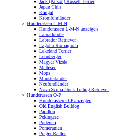
Jack (Parson) Russell Terrier
Japan Chin
Kangal
Kromfohrländer
Hunderassen L-M-N
Hunderassen L-M-N anzeigen
Labradoodle
Labrador Retriever
Lagotto Romagnolo
Lakeland Terrier
Leonberger
Magyar Vizsla
Malteser
Mops
Münsterländer
Neufundländer
Nova Scotia Duck Tolling Retriever
Hunderassen O-P
Hunderassen O-P anzeigen
Old English Bulldog
Papillon
Pekingese
Podenco
Pomeranian
Prager Rattler