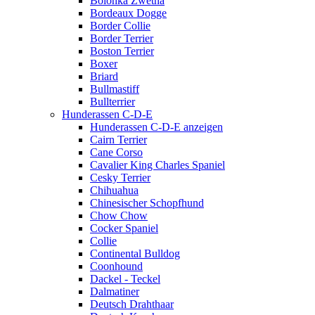
Bolonka Zwetna
Bordeaux Dogge
Border Collie
Border Terrier
Boston Terrier
Boxer
Briard
Bullmastiff
Bullterrier
Hunderassen C-D-E
Hunderassen C-D-E anzeigen
Cairn Terrier
Cane Corso
Cavalier King Charles Spaniel
Cesky Terrier
Chihuahua
Chinesischer Schopfhund
Chow Chow
Cocker Spaniel
Collie
Continental Bulldog
Coonhound
Dackel - Teckel
Dalmatiner
Deutsch Drahthaar