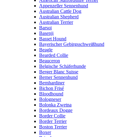
American Staffordshire Terrier
Appenzeller Sennenhund
Australian Cattle Dog
Australian Shepherd
Australian Terrier
Barsoi
Basenji
Basset Hound
Bayerischer Gebirgsschweißhund
Beagle
Bearded Collie
Beauceron
Belgische Schäferhunde
Berger Blanc Suisse
Berner Sennenhund
Bernhardiner
Bichon Frisé
Bloodhound
Bologneser
Bolonka Zwetna
Bordeaux Dogge
Border Collie
Border Terrier
Boston Terrier
Boxer