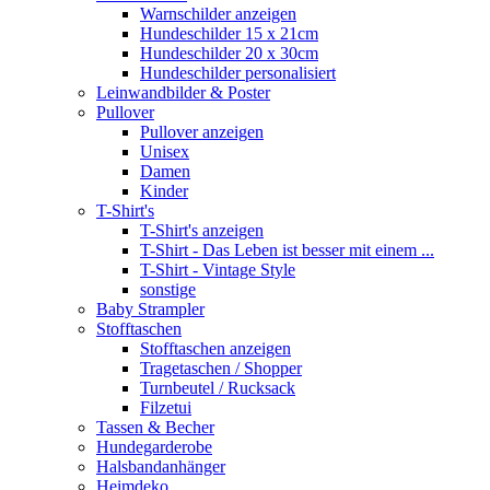
Warnschilder anzeigen
Hundeschilder 15 x 21cm
Hundeschilder 20 x 30cm
Hundeschilder personalisiert
Leinwandbilder & Poster
Pullover
Pullover anzeigen
Unisex
Damen
Kinder
T-Shirt's
T-Shirt's anzeigen
T-Shirt - Das Leben ist besser mit einem ...
T-Shirt - Vintage Style
sonstige
Baby Strampler
Stofftaschen
Stofftaschen anzeigen
Tragetaschen / Shopper
Turnbeutel / Rucksack
Filzetui
Tassen & Becher
Hundegarderobe
Halsbandanhänger
Heimdeko