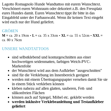
Lagotto Romagnolo Hunde Wandtattoo mit eurem Wunschtext.
Verschönert euren Wohnraum oder dekoriert z.B. den Fressplatz
eures Hundes damit. Euren Wunschtext tippt ihr bitte in das
Eingabfeld unter der Farbauswahl. Wenn ihr keinen Text eingebt
wird euch nur der Hund geliefert.
GRÖßEN
M =
ca. 20 x 19cm •
L =
ca. 35 x 33cm •
XL =
ca. 55 x 52cm •
XXL =
ca. 80 x 76cm
UNSERE WANDTATTOOS
sind selbstklebend und konturgeschnitten aus einer
hochwertigen seidenmatten, farbigen Weich-PVC-
Markenfolie
der Wunschtext wird aus dem Aufkleber "ausgeschnitten"
sind für die Verklebung im Innenbereich geeignet
werden mit einem Übertragungspapier versehen damit Sie sie
in einem Stück verkleben können
kleben nahezu auf allen glatten, sauberen, Fett- und
silikonfreien Flächen
können auch auf Spiegel, Möbel etc. geklebt werden
werden inklusive Verklebeanleitung und Testaufkleber
geliefert