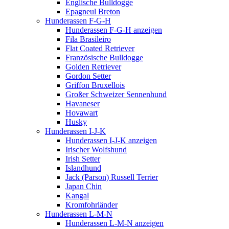
Englische Bulldogge
Epagneul Breton
Hunderassen F-G-H
Hunderassen F-G-H anzeigen
Fila Brasileiro
Flat Coated Retriever
Französische Bulldogge
Golden Retriever
Gordon Setter
Griffon Bruxellois
Großer Schweizer Sennenhund
Havaneser
Hovawart
Husky
Hunderassen I-J-K
Hunderassen I-J-K anzeigen
Irischer Wolfshund
Irish Setter
Islandhund
Jack (Parson) Russell Terrier
Japan Chin
Kangal
Kromfohrländer
Hunderassen L-M-N
Hunderassen L-M-N anzeigen