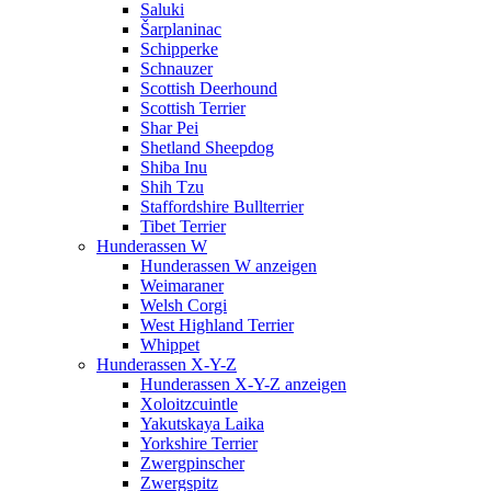
Saluki
Šarplaninac
Schipperke
Schnauzer
Scottish Deerhound
Scottish Terrier
Shar Pei
Shetland Sheepdog
Shiba Inu
Shih Tzu
Staffordshire Bullterrier
Tibet Terrier
Hunderassen W
Hunderassen W anzeigen
Weimaraner
Welsh Corgi
West Highland Terrier
Whippet
Hunderassen X-Y-Z
Hunderassen X-Y-Z anzeigen
Xoloitzcuintle
Yakutskaya Laika
Yorkshire Terrier
Zwergpinscher
Zwergspitz