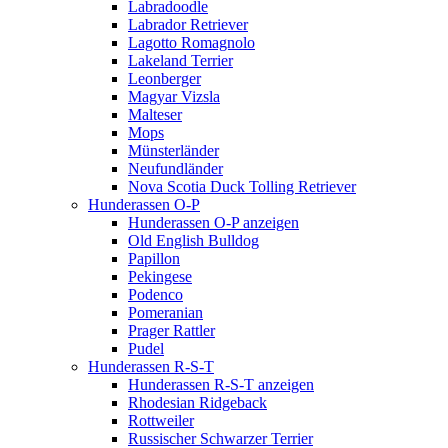
Labradoodle
Labrador Retriever
Lagotto Romagnolo
Lakeland Terrier
Leonberger
Magyar Vizsla
Malteser
Mops
Münsterländer
Neufundländer
Nova Scotia Duck Tolling Retriever
Hunderassen O-P
Hunderassen O-P anzeigen
Old English Bulldog
Papillon
Pekingese
Podenco
Pomeranian
Prager Rattler
Pudel
Hunderassen R-S-T
Hunderassen R-S-T anzeigen
Rhodesian Ridgeback
Rottweiler
Russischer Schwarzer Terrier