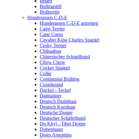
Briard
Bullmastiff
Bullterrier
Hunderassen C-D-E
Hunderassen C-D-E anzeigen
Cairn Terrier
Cane Corso
Cavalier King Charles Spaniel
Cesky Terrier
Chihuahua
Chinesischer Schopfhund
Chow Chow
Cocker Spaniel
Collie
Continental Bulldog
Coonhound
Dackel - Teckel
Dalmatiner
Deutsch Drahthaar
Deutsch Kurzhaar
Deutsche Dogge
Deutscher Schäferhund
Do Khyi - Tibet Dogge
Dobermann
Dogo Argentino