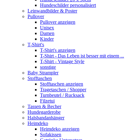
Hundeschilder personalisiert
Leinwandbilder & Poster
Pullover
Pullover anzeigen
Unisex
Damen
Kinder
T-Shirt's
T-Shirt's anzeigen
T-Shirt - Das Leben ist besser mit einem ...
T-Shirt - Vintage Style
sonstige
Baby Strampler
Stofftaschen
Stofftaschen anzeigen
Tragetaschen / Shopper
Turnbeutel / Rucksack
Filzetui
Tassen & Becher
Hundegarderobe
Halsbandanhänger
Heimdeko
Heimdeko anzeigen
Sofakissen