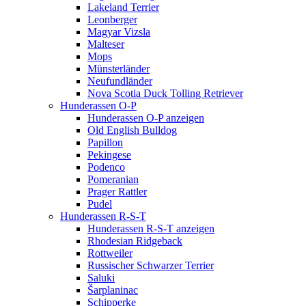
Lakeland Terrier
Leonberger
Magyar Vizsla
Malteser
Mops
Münsterländer
Neufundländer
Nova Scotia Duck Tolling Retriever
Hunderassen O-P
Hunderassen O-P anzeigen
Old English Bulldog
Papillon
Pekingese
Podenco
Pomeranian
Prager Rattler
Pudel
Hunderassen R-S-T
Hunderassen R-S-T anzeigen
Rhodesian Ridgeback
Rottweiler
Russischer Schwarzer Terrier
Saluki
Šarplaninac
Schipperke