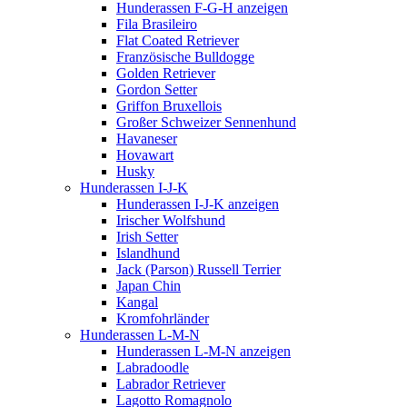
Hunderassen F-G-H anzeigen
Fila Brasileiro
Flat Coated Retriever
Französische Bulldogge
Golden Retriever
Gordon Setter
Griffon Bruxellois
Großer Schweizer Sennenhund
Havaneser
Hovawart
Husky
Hunderassen I-J-K
Hunderassen I-J-K anzeigen
Irischer Wolfshund
Irish Setter
Islandhund
Jack (Parson) Russell Terrier
Japan Chin
Kangal
Kromfohrländer
Hunderassen L-M-N
Hunderassen L-M-N anzeigen
Labradoodle
Labrador Retriever
Lagotto Romagnolo