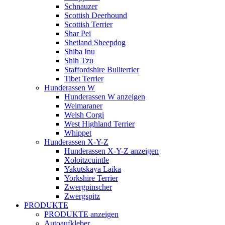
Schnauzer
Scottish Deerhound
Scottish Terrier
Shar Pei
Shetland Sheepdog
Shiba Inu
Shih Tzu
Staffordshire Bullterrier
Tibet Terrier
Hunderassen W
Hunderassen W anzeigen
Weimaraner
Welsh Corgi
West Highland Terrier
Whippet
Hunderassen X-Y-Z
Hunderassen X-Y-Z anzeigen
Xoloitzcuintle
Yakutskaya Laika
Yorkshire Terrier
Zwergpinscher
Zwergspitz
PRODUKTE
PRODUKTE anzeigen
Autoaufkleber