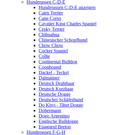
Hunderassen C-D-E
Hunderassen C-D-E anzeigen
Cairn Terrier
Cane Corso
Cavalier King Charles Spaniel
Cesky Terrier
Chihuahua
Chinesischer Schopfhund
Chow Chow
Cocker Spaniel
Collie
Continental Bulldog
Coonhound
Dackel - Teckel
Dalmatiner
Deutsch Drahthaar
Deutsch Kurzhaar
Deutsche Dogge
Deutscher Schäferhund
Do Khyi - Tibet Dogge
Dobermann
Dogo Argentino
Englische Bulldogge
Epagneul Breton
Hunderassen F-G-H