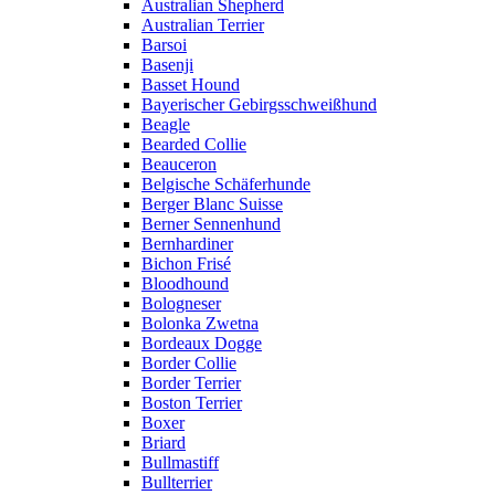
Australian Shepherd
Australian Terrier
Barsoi
Basenji
Basset Hound
Bayerischer Gebirgsschweißhund
Beagle
Bearded Collie
Beauceron
Belgische Schäferhunde
Berger Blanc Suisse
Berner Sennenhund
Bernhardiner
Bichon Frisé
Bloodhound
Bologneser
Bolonka Zwetna
Bordeaux Dogge
Border Collie
Border Terrier
Boston Terrier
Boxer
Briard
Bullmastiff
Bullterrier