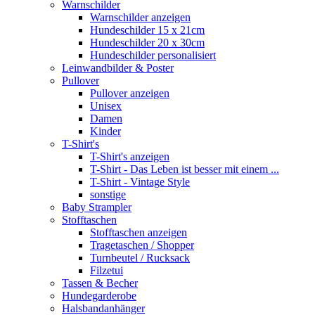
Warnschilder
Warnschilder anzeigen
Hundeschilder 15 x 21cm
Hundeschilder 20 x 30cm
Hundeschilder personalisiert
Leinwandbilder & Poster
Pullover
Pullover anzeigen
Unisex
Damen
Kinder
T-Shirt's
T-Shirt's anzeigen
T-Shirt - Das Leben ist besser mit einem ...
T-Shirt - Vintage Style
sonstige
Baby Strampler
Stofftaschen
Stofftaschen anzeigen
Tragetaschen / Shopper
Turnbeutel / Rucksack
Filzetui
Tassen & Becher
Hundegarderobe
Halsbandanhänger