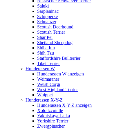
Russischer Schwarzer Terrier
Saluki
Šarplaninac
Schipperke
Schnauzer
Scottish Deerhound
Scottish Terrier
Shar Pei
Shetland Sheepdog
Shiba Inu
Shih Tzu
Staffordshire Bullterrier
Tibet Terrier
Hunderassen W
Hunderassen W anzeigen
Weimaraner
Welsh Corgi
West Highland Terrier
Whippet
Hunderassen X-Y-Z
Hunderassen X-Y-Z anzeigen
Xoloitzcuintle
Yakutskaya Laika
Yorkshire Terrier
Zwergpinscher