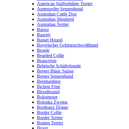
American Staffordshire Terrier
Appenzeller Sennenhund
Australian Cattle Dog
Australian Shepherd
Australian Terrier
Barsoi
Basenji
Basset Hound
Bayerischer Gebirgsschweißhund
Beagle
Bearded Collie
Beauceron
Belgische Schäferhunde
Berger Blanc Suisse
Berner Sennenhund
Bernhardiner
Bichon Frisé
Bloodhound
Bologneser
Bolonka Zwetna
Bordeaux Dogge
Border Collie
Border Terrier
Boston Terrier
Boxer