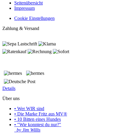
Seitenübersicht
Impressum
Cookie Einstellungen
Zahlung & Versand
Details
Über uns
• Wer WIR sind
• Die Marke Fritz aus MV®
• 10 Bitten eines Hundes
• "Wie konntest du nur?"
by Jim Willis