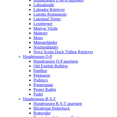
Hunderassen L-M-N anzeigen
Labradoodle
Labrador Retriever
Lagotto Romagnolo
Lakeland Terrier
Leonberger
Magyar Vizsla
Malteser
Mops
Münsterländer
Neufundländer
Nova Scotia Duck Tolling Retriever
Hunderassen O-P
Hunderassen O-P anzeigen
Old English Bulldog
Papillon
Pekingese
Podenco
Pomeranian
Prager Rattler
Pudel
Hunderassen R-S-T
Hunderassen R-S-T anzeigen
Rhodesian Ridgeback
Rottweiler