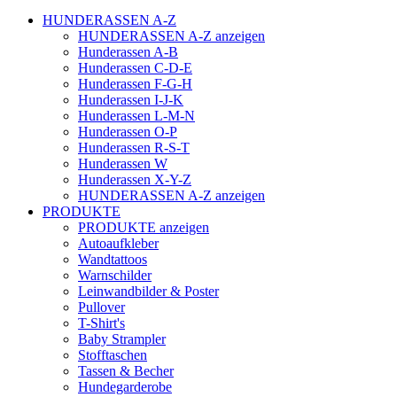
HUNDERASSEN A-Z
HUNDERASSEN A-Z anzeigen
Hunderassen A-B
Hunderassen C-D-E
Hunderassen F-G-H
Hunderassen I-J-K
Hunderassen L-M-N
Hunderassen O-P
Hunderassen R-S-T
Hunderassen W
Hunderassen X-Y-Z
HUNDERASSEN A-Z anzeigen
PRODUKTE
PRODUKTE anzeigen
Autoaufkleber
Wandtattoos
Warnschilder
Leinwandbilder & Poster
Pullover
T-Shirt's
Baby Strampler
Stofftaschen
Tassen & Becher
Hundegarderobe