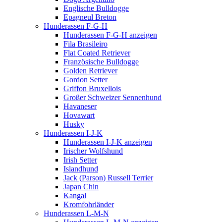
Englische Bulldogge
Epagneul Breton
Hunderassen F-G-H
Hunderassen F-G-H anzeigen
Fila Brasileiro
Flat Coated Retriever
Französische Bulldogge
Golden Retriever
Gordon Setter
Griffon Bruxellois
Großer Schweizer Sennenhund
Havaneser
Hovawart
Husky
Hunderassen I-J-K
Hunderassen I-J-K anzeigen
Irischer Wolfshund
Irish Setter
Islandhund
Jack (Parson) Russell Terrier
Japan Chin
Kangal
Kromfohrländer
Hunderassen L-M-N