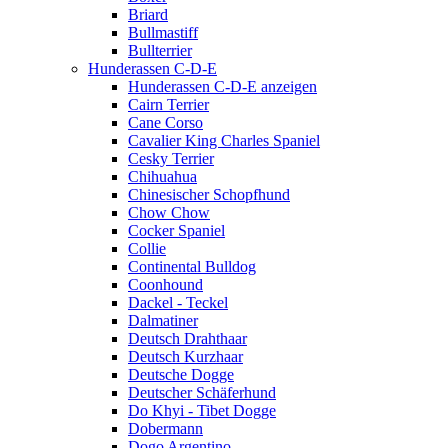
Briard
Bullmastiff
Bullterrier
Hunderassen C-D-E
Hunderassen C-D-E anzeigen
Cairn Terrier
Cane Corso
Cavalier King Charles Spaniel
Cesky Terrier
Chihuahua
Chinesischer Schopfhund
Chow Chow
Cocker Spaniel
Collie
Continental Bulldog
Coonhound
Dackel - Teckel
Dalmatiner
Deutsch Drahthaar
Deutsch Kurzhaar
Deutsche Dogge
Deutscher Schäferhund
Do Khyi - Tibet Dogge
Dobermann
Dogo Argentino