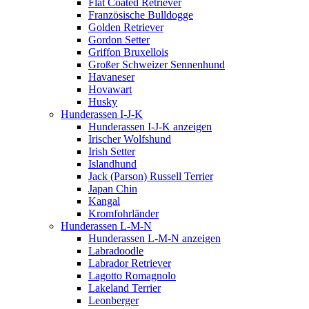
Flat Coated Retriever
Französische Bulldogge
Golden Retriever
Gordon Setter
Griffon Bruxellois
Großer Schweizer Sennenhund
Havaneser
Hovawart
Husky
Hunderassen I-J-K
Hunderassen I-J-K anzeigen
Irischer Wolfshund
Irish Setter
Islandhund
Jack (Parson) Russell Terrier
Japan Chin
Kangal
Kromfohrländer
Hunderassen L-M-N
Hunderassen L-M-N anzeigen
Labradoodle
Labrador Retriever
Lagotto Romagnolo
Lakeland Terrier
Leonberger