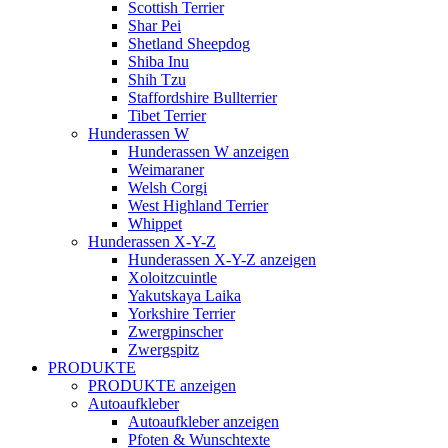
Scottish Terrier
Shar Pei
Shetland Sheepdog
Shiba Inu
Shih Tzu
Staffordshire Bullterrier
Tibet Terrier
Hunderassen W
Hunderassen W anzeigen
Weimaraner
Welsh Corgi
West Highland Terrier
Whippet
Hunderassen X-Y-Z
Hunderassen X-Y-Z anzeigen
Xoloitzcuintle
Yakutskaya Laika
Yorkshire Terrier
Zwergpinscher
Zwergspitz
PRODUKTE
PRODUKTE anzeigen
Autoaufkleber
Autoaufkleber anzeigen
Pfoten & Wunschtexte