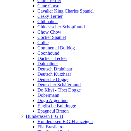
Cairn Terrier
Cane Corso
Cavalier King Charles Spaniel
Cesky Terrier
Chihuahua
Chinesischer Schopfhund
Chow Chow
Cocker Spaniel
Collie
Continental Bulldog
Coonhound
Dackel - Teckel
Dalmatiner
Deutsch Drahthaar
Deutsch Kurzhaar
Deutsche Dogge
Deutscher Schäferhund
Do Khyi - Tibet Dogge
Dobermann
Dogo Argentino
Englische Bulldogge
Epagneul Breton
Hunderassen F-G-H
Hunderassen F-G-H anzeigen
Fila Brasileiro