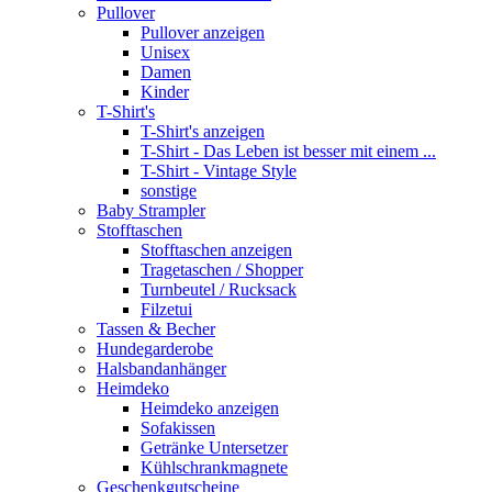
Pullover
Pullover anzeigen
Unisex
Damen
Kinder
T-Shirt's
T-Shirt's anzeigen
T-Shirt - Das Leben ist besser mit einem ...
T-Shirt - Vintage Style
sonstige
Baby Strampler
Stofftaschen
Stofftaschen anzeigen
Tragetaschen / Shopper
Turnbeutel / Rucksack
Filzetui
Tassen & Becher
Hundegarderobe
Halsbandanhänger
Heimdeko
Heimdeko anzeigen
Sofakissen
Getränke Untersetzer
Kühlschrankmagnete
Geschenkgutscheine