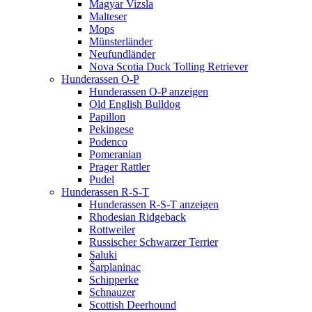
Magyar Vizsla
Malteser
Mops
Münsterländer
Neufundländer
Nova Scotia Duck Tolling Retriever
Hunderassen O-P
Hunderassen O-P anzeigen
Old English Bulldog
Papillon
Pekingese
Podenco
Pomeranian
Prager Rattler
Pudel
Hunderassen R-S-T
Hunderassen R-S-T anzeigen
Rhodesian Ridgeback
Rottweiler
Russischer Schwarzer Terrier
Saluki
Šarplaninac
Schipperke
Schnauzer
Scottish Deerhound