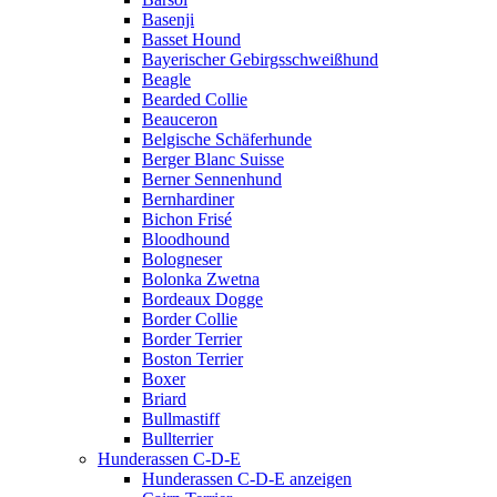
Basenji
Basset Hound
Bayerischer Gebirgsschweißhund
Beagle
Bearded Collie
Beauceron
Belgische Schäferhunde
Berger Blanc Suisse
Berner Sennenhund
Bernhardiner
Bichon Frisé
Bloodhound
Bologneser
Bolonka Zwetna
Bordeaux Dogge
Border Collie
Border Terrier
Boston Terrier
Boxer
Briard
Bullmastiff
Bullterrier
Hunderassen C-D-E
Hunderassen C-D-E anzeigen