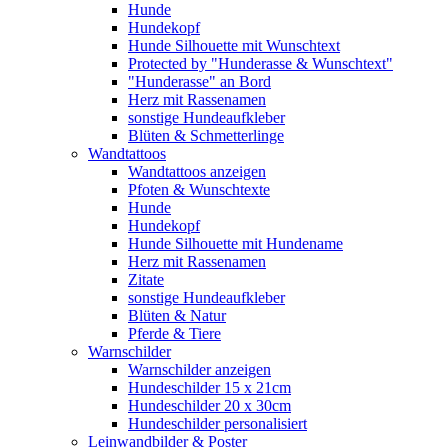
Hunde
Hundekopf
Hunde Silhouette mit Wunschtext
Protected by "Hunderasse & Wunschtext"
"Hunderasse" an Bord
Herz mit Rassenamen
sonstige Hundeaufkleber
Blüten & Schmetterlinge
Wandtattoos
Wandtattoos anzeigen
Pfoten & Wunschtexte
Hunde
Hundekopf
Hunde Silhouette mit Hundename
Herz mit Rassenamen
Zitate
sonstige Hundeaufkleber
Blüten & Natur
Pferde & Tiere
Warnschilder
Warnschilder anzeigen
Hundeschilder 15 x 21cm
Hundeschilder 20 x 30cm
Hundeschilder personalisiert
Leinwandbilder & Poster