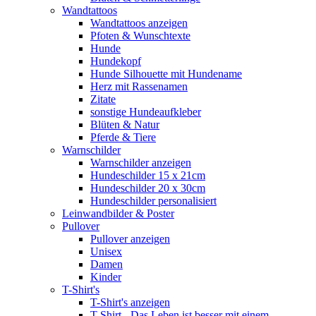
Wandtattoos
Wandtattoos anzeigen
Pfoten & Wunschtexte
Hunde
Hundekopf
Hunde Silhouette mit Hundename
Herz mit Rassenamen
Zitate
sonstige Hundeaufkleber
Blüten & Natur
Pferde & Tiere
Warnschilder
Warnschilder anzeigen
Hundeschilder 15 x 21cm
Hundeschilder 20 x 30cm
Hundeschilder personalisiert
Leinwandbilder & Poster
Pullover
Pullover anzeigen
Unisex
Damen
Kinder
T-Shirt's
T-Shirt's anzeigen
T-Shirt - Das Leben ist besser mit einem ...