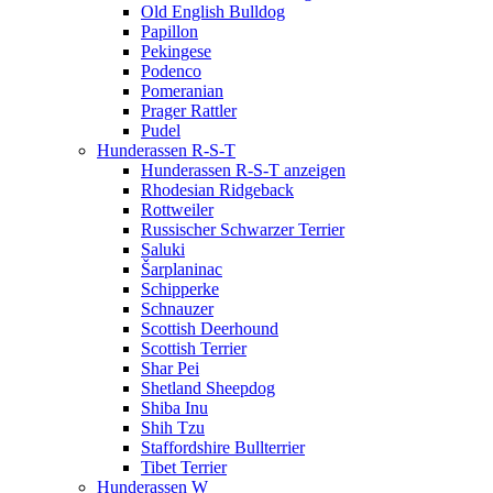
Old English Bulldog
Papillon
Pekingese
Podenco
Pomeranian
Prager Rattler
Pudel
Hunderassen R-S-T
Hunderassen R-S-T anzeigen
Rhodesian Ridgeback
Rottweiler
Russischer Schwarzer Terrier
Saluki
Šarplaninac
Schipperke
Schnauzer
Scottish Deerhound
Scottish Terrier
Shar Pei
Shetland Sheepdog
Shiba Inu
Shih Tzu
Staffordshire Bullterrier
Tibet Terrier
Hunderassen W