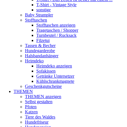
T-Shirt - Vintage Style
sonstige
Baby Strampler
Stofftaschen
Stofftaschen anzeigen
Tragetaschen / Shopper
Turnbeutel / Rucksack
Filzetui
Tassen & Becher
Hundegarderobe
Halsbandanhänger
Heimdeko
Heimdeko anzeigen
Sofakissen
Getränke Untersetzer
Kühlschrankmagnete
Geschenkgutscheine
THEMEN
THEMEN anzeigen
Selbst gestalten
Pfoten
Katzen
Tiere des Waldes
Hundefriseur