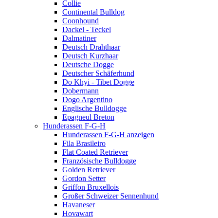
Collie
Continental Bulldog
Coonhound
Dackel - Teckel
Dalmatiner
Deutsch Drahthaar
Deutsch Kurzhaar
Deutsche Dogge
Deutscher Schäferhund
Do Khyi - Tibet Dogge
Dobermann
Dogo Argentino
Englische Bulldogge
Epagneul Breton
Hunderassen F-G-H
Hunderassen F-G-H anzeigen
Fila Brasileiro
Flat Coated Retriever
Französische Bulldogge
Golden Retriever
Gordon Setter
Griffon Bruxellois
Großer Schweizer Sennenhund
Havaneser
Hovawart