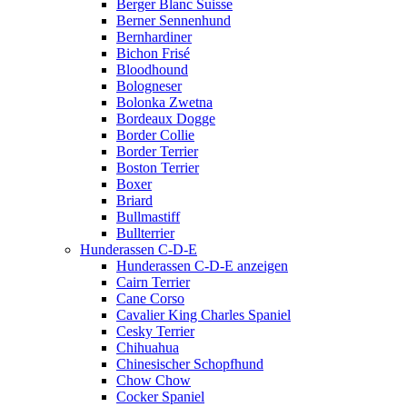
Berger Blanc Suisse
Berner Sennenhund
Bernhardiner
Bichon Frisé
Bloodhound
Bologneser
Bolonka Zwetna
Bordeaux Dogge
Border Collie
Border Terrier
Boston Terrier
Boxer
Briard
Bullmastiff
Bullterrier
Hunderassen C-D-E
Hunderassen C-D-E anzeigen
Cairn Terrier
Cane Corso
Cavalier King Charles Spaniel
Cesky Terrier
Chihuahua
Chinesischer Schopfhund
Chow Chow
Cocker Spaniel