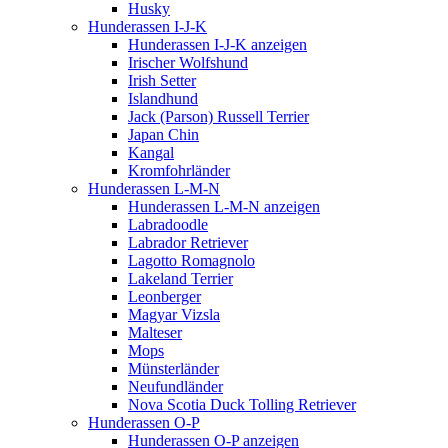
Husky
Hunderassen I-J-K
Hunderassen I-J-K anzeigen
Irischer Wolfshund
Irish Setter
Islandhund
Jack (Parson) Russell Terrier
Japan Chin
Kangal
Kromfohrländer
Hunderassen L-M-N
Hunderassen L-M-N anzeigen
Labradoodle
Labrador Retriever
Lagotto Romagnolo
Lakeland Terrier
Leonberger
Magyar Vizsla
Malteser
Mops
Münsterländer
Neufundländer
Nova Scotia Duck Tolling Retriever
Hunderassen O-P
Hunderassen O-P anzeigen