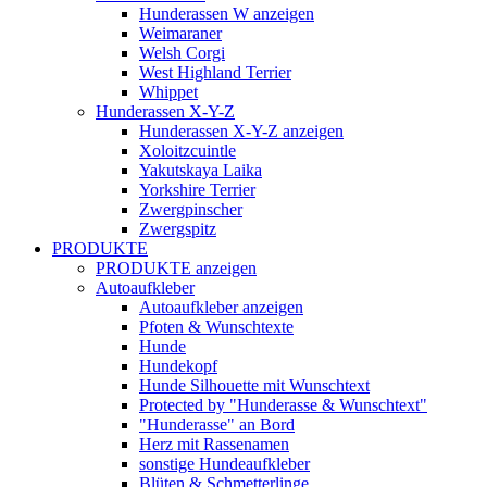
Hunderassen W anzeigen
Weimaraner
Welsh Corgi
West Highland Terrier
Whippet
Hunderassen X-Y-Z
Hunderassen X-Y-Z anzeigen
Xoloitzcuintle
Yakutskaya Laika
Yorkshire Terrier
Zwergpinscher
Zwergspitz
PRODUKTE
PRODUKTE anzeigen
Autoaufkleber
Autoaufkleber anzeigen
Pfoten & Wunschtexte
Hunde
Hundekopf
Hunde Silhouette mit Wunschtext
Protected by "Hunderasse & Wunschtext"
"Hunderasse" an Bord
Herz mit Rassenamen
sonstige Hundeaufkleber
Blüten & Schmetterlinge