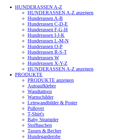
HUNDERASSEN A-Z
HUNDERASSEN A-Z anzeigen
Hunderassen A-B
Hunderassen C-D-E
Hunderassen F-G-H
Hunderassen I-J-K
Hunderassen L-M-N
Hunderassen O-P
Hunderassen R-S-T
Hunderassen W
Hunderassen X-Y-Z
HUNDERASSEN A-Z anzeigen
PRODUKTE
PRODUKTE anzeigen
Autoaufkleber
Wandtattoos
Warnschilder
Leinwandbilder & Poster
Pullover
T-Shirt's
Baby Strampler
Stofftaschen
Tassen & Becher
Hundegarderobe