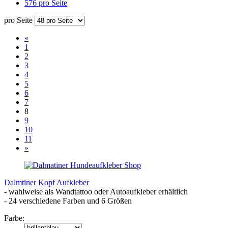
576 pro Seite
pro Seite
«
1
2
3
4
5
6
7
8
9
10
11
»
Dalmtiner Kopf Aufkleber
- wahlweise als Wandtattoo oder Autoaufkleber erhältlich
- 24 verschiedene Farben und 6 Größen
Farbe: