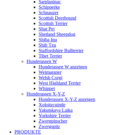
Šarplaninac
Schipperke
Schnauzer
Scottish Deerhound
Scottish Terrier
Shar Pei
Shetland Sheepdog
Shiba Inu
Shih Tzu
Staffordshire Bullterrier
Tibet Terrier
Hunderassen W
Hunderassen W anzeigen
Weimaraner
Welsh Corgi
West Highland Terrier
Whippet
Hunderassen X-Y-Z
Hunderassen X-Y-Z anzeigen
Xoloitzcuintle
Yakutskaya Laika
Yorkshire Terrier
Zwergpinscher
Zwergspitz
PRODUKTE