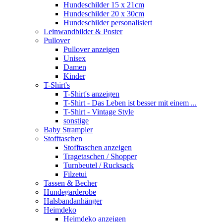
Hundeschilder 15 x 21cm
Hundeschilder 20 x 30cm
Hundeschilder personalisiert
Leinwandbilder & Poster
Pullover
Pullover anzeigen
Unisex
Damen
Kinder
T-Shirt's
T-Shirt's anzeigen
T-Shirt - Das Leben ist besser mit einem ...
T-Shirt - Vintage Style
sonstige
Baby Strampler
Stofftaschen
Stofftaschen anzeigen
Tragetaschen / Shopper
Turnbeutel / Rucksack
Filzetui
Tassen & Becher
Hundegarderobe
Halsbandanhänger
Heimdeko
Heimdeko anzeigen