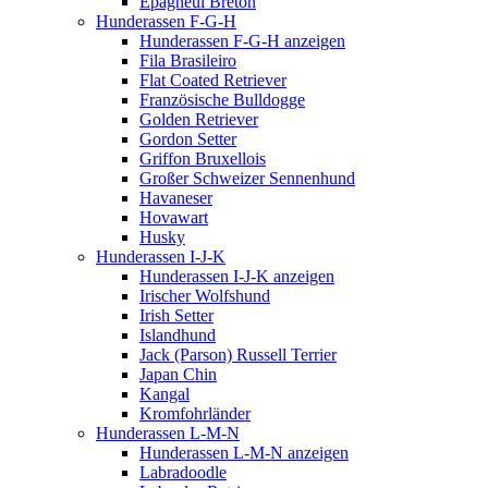
Epagneul Breton
Hunderassen F-G-H
Hunderassen F-G-H anzeigen
Fila Brasileiro
Flat Coated Retriever
Französische Bulldogge
Golden Retriever
Gordon Setter
Griffon Bruxellois
Großer Schweizer Sennenhund
Havaneser
Hovawart
Husky
Hunderassen I-J-K
Hunderassen I-J-K anzeigen
Irischer Wolfshund
Irish Setter
Islandhund
Jack (Parson) Russell Terrier
Japan Chin
Kangal
Kromfohrländer
Hunderassen L-M-N
Hunderassen L-M-N anzeigen
Labradoodle