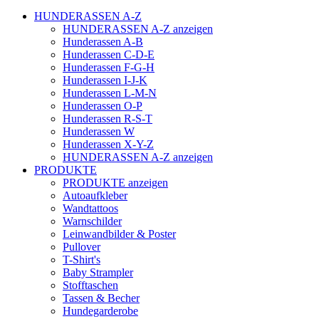
HUNDERASSEN A-Z
HUNDERASSEN A-Z anzeigen
Hunderassen A-B
Hunderassen C-D-E
Hunderassen F-G-H
Hunderassen I-J-K
Hunderassen L-M-N
Hunderassen O-P
Hunderassen R-S-T
Hunderassen W
Hunderassen X-Y-Z
HUNDERASSEN A-Z anzeigen
PRODUKTE
PRODUKTE anzeigen
Autoaufkleber
Wandtattoos
Warnschilder
Leinwandbilder & Poster
Pullover
T-Shirt's
Baby Strampler
Stofftaschen
Tassen & Becher
Hundegarderobe