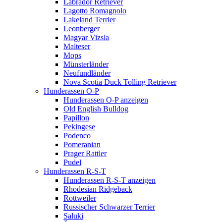
Labrador Retriever
Lagotto Romagnolo
Lakeland Terrier
Leonberger
Magyar Vizsla
Malteser
Mops
Münsterländer
Neufundländer
Nova Scotia Duck Tolling Retriever
Hunderassen O-P
Hunderassen O-P anzeigen
Old English Bulldog
Papillon
Pekingese
Podenco
Pomeranian
Prager Rattler
Pudel
Hunderassen R-S-T
Hunderassen R-S-T anzeigen
Rhodesian Ridgeback
Rottweiler
Russischer Schwarzer Terrier
Saluki