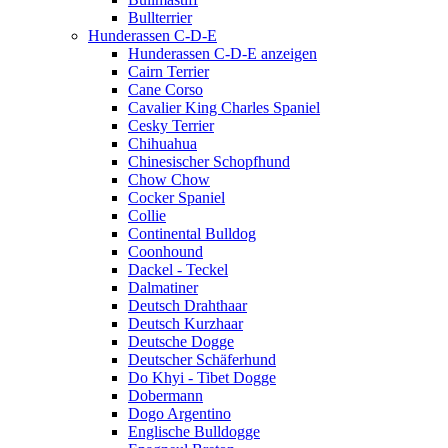
Bullterrier
Hunderassen C-D-E
Hunderassen C-D-E anzeigen
Cairn Terrier
Cane Corso
Cavalier King Charles Spaniel
Cesky Terrier
Chihuahua
Chinesischer Schopfhund
Chow Chow
Cocker Spaniel
Collie
Continental Bulldog
Coonhound
Dackel - Teckel
Dalmatiner
Deutsch Drahthaar
Deutsch Kurzhaar
Deutsche Dogge
Deutscher Schäferhund
Do Khyi - Tibet Dogge
Dobermann
Dogo Argentino
Englische Bulldogge