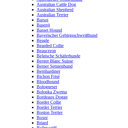
Australian Cattle Dog
Australian Shepherd
Australian Terrier
Barsoi
Basenji
Basset Hound
Bayerischer Gebirgsschweißhund
Beagle
Bearded Collie
Beauceron
Belgische Schäferhunde
Berger Blanc Suisse
Berner Sennenhund
Bernhardiner
Bichon Frisé
Bloodhound
Bologneser
Bolonka Zwetna
Bordeaux Dogge
Border Collie
Border Terrier
Boston Terrier
Boxer
Briard
Bullmastiff