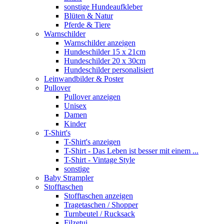
sonstige Hundeaufkleber
Blüten & Natur
Pferde & Tiere
Warnschilder
Warnschilder anzeigen
Hundeschilder 15 x 21cm
Hundeschilder 20 x 30cm
Hundeschilder personalisiert
Leinwandbilder & Poster
Pullover
Pullover anzeigen
Unisex
Damen
Kinder
T-Shirt's
T-Shirt's anzeigen
T-Shirt - Das Leben ist besser mit einem ...
T-Shirt - Vintage Style
sonstige
Baby Strampler
Stofftaschen
Stofftaschen anzeigen
Tragetaschen / Shopper
Turnbeutel / Rucksack
Filzetui