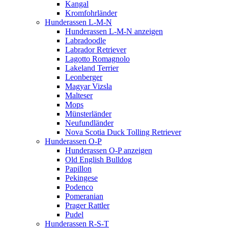
Kangal
Kromfohrländer
Hunderassen L-M-N
Hunderassen L-M-N anzeigen
Labradoodle
Labrador Retriever
Lagotto Romagnolo
Lakeland Terrier
Leonberger
Magyar Vizsla
Malteser
Mops
Münsterländer
Neufundländer
Nova Scotia Duck Tolling Retriever
Hunderassen O-P
Hunderassen O-P anzeigen
Old English Bulldog
Papillon
Pekingese
Podenco
Pomeranian
Prager Rattler
Pudel
Hunderassen R-S-T