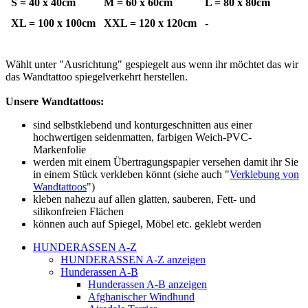
S = 40 x 40cm
M = 60 x 60cm
L = 80 x 80cm
XL = 100 x 100cm
XXL = 120 x 120cm
-
Wählt unter "Ausrichtung" gespiegelt aus wenn ihr möchtet das wir
das Wandtattoo spiegelverkehrt herstellen.
Unsere Wandtattoos:
sind selbstklebend und konturgeschnitten aus einer
hochwertigen seidenmatten, farbigen Weich-PVC-
Markenfolie
werden mit einem Übertragungspapier versehen damit ihr Sie
in einem Stück verkleben könnt (siehe auch "
Verklebung von
Wandtattoos
")
kleben nahezu auf allen glatten, sauberen, Fett- und
silikonfreien Flächen
können auch auf Spiegel, Möbel etc. geklebt werden
HUNDERASSEN A-Z
HUNDERASSEN A-Z anzeigen
Hunderassen A-B
Hunderassen A-B anzeigen
Afghanischer Windhund