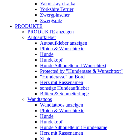
Yakutskaya Laika
Yorkshire Terrier
Zwergpinscher
Zwergspitz
PRODUKTE
PRODUKTE anzeigen
Autoaufkleber
Autoaufkleber anzeigen
Pfoten & Wunschtexte
Hunde
Hundekopf
Hunde Silhouette mit Wunschtext
Protected by "Hunderasse & Wunschtext"
"Hunderasse" an Bord
Herz mit Rassenamen
sonstige Hundeaufkleber
Blüten & Schmetterlinge
Wandtattoos
Wandtattoos anzeigen
Pfoten & Wunschtexte
Hunde
Hundekopf
Hunde Silhouette mit Hundename
Herz mit Rassenamen
Zitate