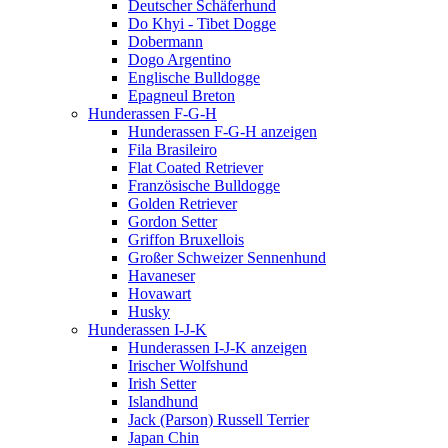
Deutscher Schäferhund
Do Khyi - Tibet Dogge
Dobermann
Dogo Argentino
Englische Bulldogge
Epagneul Breton
Hunderassen F-G-H
Hunderassen F-G-H anzeigen
Fila Brasileiro
Flat Coated Retriever
Französische Bulldogge
Golden Retriever
Gordon Setter
Griffon Bruxellois
Großer Schweizer Sennenhund
Havaneser
Hovawart
Husky
Hunderassen I-J-K
Hunderassen I-J-K anzeigen
Irischer Wolfshund
Irish Setter
Islandhund
Jack (Parson) Russell Terrier
Japan Chin