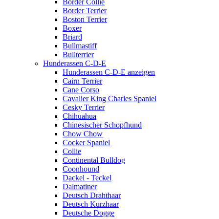
Border Collie
Border Terrier
Boston Terrier
Boxer
Briard
Bullmastiff
Bullterrier
Hunderassen C-D-E
Hunderassen C-D-E anzeigen
Cairn Terrier
Cane Corso
Cavalier King Charles Spaniel
Cesky Terrier
Chihuahua
Chinesischer Schopfhund
Chow Chow
Cocker Spaniel
Collie
Continental Bulldog
Coonhound
Dackel - Teckel
Dalmatiner
Deutsch Drahthaar
Deutsch Kurzhaar
Deutsche Dogge