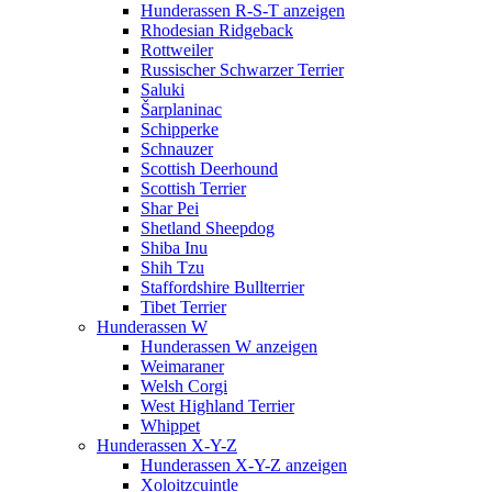
Hunderassen R-S-T anzeigen
Rhodesian Ridgeback
Rottweiler
Russischer Schwarzer Terrier
Saluki
Šarplaninac
Schipperke
Schnauzer
Scottish Deerhound
Scottish Terrier
Shar Pei
Shetland Sheepdog
Shiba Inu
Shih Tzu
Staffordshire Bullterrier
Tibet Terrier
Hunderassen W
Hunderassen W anzeigen
Weimaraner
Welsh Corgi
West Highland Terrier
Whippet
Hunderassen X-Y-Z
Hunderassen X-Y-Z anzeigen
Xoloitzcuintle