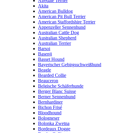
Airedale Terrier
Akita
American Bulldog
American Pit Bull Terrier
American Staffordshire Terrier
Appenzeller Sennenhund
Australian Cattle Dog
Australian Shepherd
Australian Terrier
Barsoi
Basenji
Basset Hound
Bayerischer Gebirgsschweißhund
Beagle
Bearded Collie
Beauceron
Belgische Schäferhunde
Berger Blanc Suisse
Berner Sennenhund
Bernhardiner
Bichon Frisé
Bloodhound
Bologneser
Bolonka Zwetna
Bordeaux Dogge